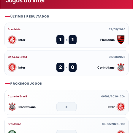
Jogos do Inter
ÚLTIMOS RESULTADOS
Brasileirão
29/07/2026
1
1
Inter
Flamengo
x
Copa do Brasil
02/08/2026
2
0
Inter
Corinthians
x
PRÓXIMOS JOGOS
Copa do Brasil
06/08/2026 · 20h
x
Corinthians
Inter
Brasileirão
09/08/2026 · 16h