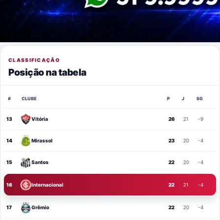
CLASSIFICAÇÃO
Posição na tabela
#
CLUBE
P
J
SG
13
Vitória
26
21
-9
14
Mirassol
23
20
-4
15
Santos
22
20
-4
16
Internacional
22
21
-4
17
Grêmio
22
20
-4