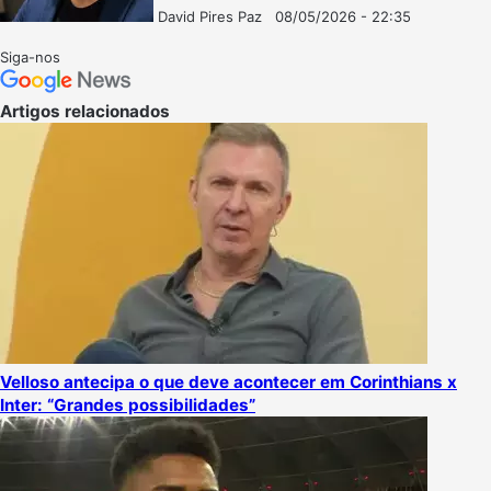
David Pires Paz
08/05/2026 - 22:35
Follow
Mande
on
um
Siga-nos
X
e-
mail
Artigos relacionados
Velloso antecipa o que deve acontecer em Corinthians x
Inter: “Grandes possibilidades”