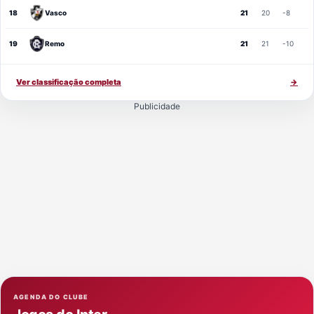
18
Vasco
21
20
-8
19
Remo
21
21
-10
Ver classificação completa
→
Publicidade
AGENDA DO CLUBE