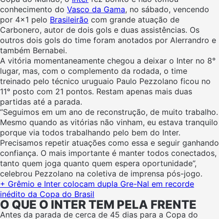
conhecimento do
Vasco da Gama
, no sábado, vencendo
por 4×1 pelo
Brasileirão
com grande atuação de
Carbonero, autor de dois gols e duas assistências. Os
outros dois gols do time foram anotados por Alerrandro e
também Bernabei.
A vitória momentaneamente chegou a deixar o Inter no 8°
lugar, mas, com o complemento da rodada, o time
treinado pelo técnico uruguaio Paulo Pezzolano ficou no
11° posto com 21 pontos. Restam apenas mais duas
partidas até a parada.
“Seguimos em um ano de reconstrução, de muito trabalho.
Mesmo quando as vitórias não vinham, eu estava tranquilo
porque via todos trabalhando pelo bem do Inter.
Precisamos repetir atuações como essa e seguir ganhando
confiança. O mais importante é manter todos conectados,
tanto quem joga quanto quem espera oportunidade”,
celebrou Pezzolano na coletiva de imprensa pós-jogo.
+ Grêmio e Inter colocam dupla Gre-Nal em recorde
inédito da Copa do Brasil
O QUE O INTER TEM PELA FRENTE
Antes da parada de cerca de 45 dias para a Copa do