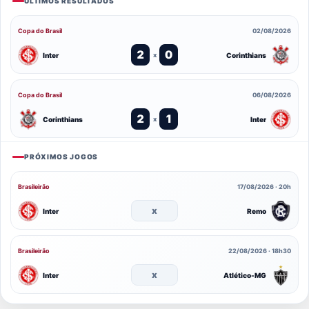
ÚLTIMOS RESULTADOS
Copa do Brasil
02/08/2026
2
0
Inter
Corinthians
x
Copa do Brasil
06/08/2026
2
1
Corinthians
Inter
x
PRÓXIMOS JOGOS
Brasileirão
17/08/2026 · 20h
x
Inter
Remo
Brasileirão
22/08/2026 · 18h30
x
Inter
Atlético-MG