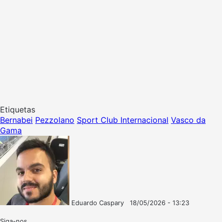
Etiquetas
Bernabei
Pezzolano
Sport Club Internacional
Vasco da
Gama
Eduardo Caspary
18/05/2026 - 13:23
Follow
Mande
on
um
Siga-nos