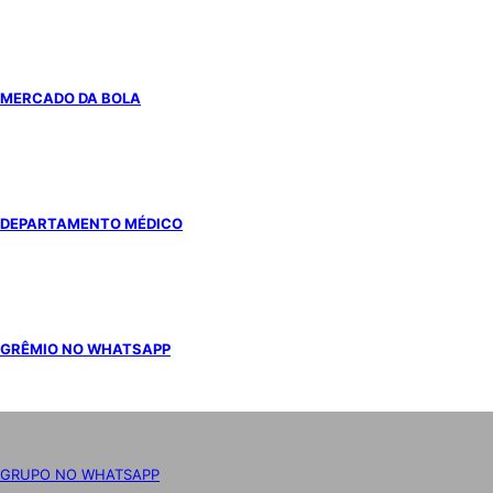
MERCADO DA BOLA
DEPARTAMENTO MÉDICO
GRÊMIO NO WHATSAPP
GRUPO NO WHATSAPP