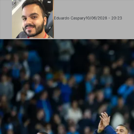
Eduardo Caspary
10/06/2026 - 20:23
Follow
Mande
on
um
X
e-
mail