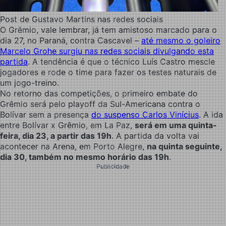
Post de Gustavo Martins nas redes sociais
O Grêmio, vale lembrar, já tem amistoso marcado para o
dia 27, no Paraná, contra Cascavel –
até mesmo o goleiro
Marcelo Grohe surgiu nas redes sociais divulgando esta
partida
. A tendência é que o técnico Luís Castro mescle
jogadores e rode o time para fazer os testes naturais de
um jogo-treino.
No retorno das competições, o primeiro embate do
Grêmio será pelo playoff da Sul-Americana contra o
Bolívar sem a presença
do suspenso Carlos Vinícius
. A ida
entre Bolívar x Grêmio, em La Paz,
será em uma quinta-
feira, dia 23, a partir das 19h
. A partida da volta vai
acontecer na Arena, em Porto Alegre,
na quinta seguinte,
dia 30, também no mesmo horário das 19h
.
Publicidade