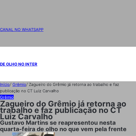
CANAL NO WHATSAPP
DE OLHO NO INTER
Início
/
Grêmio
/
Zagueiro do Grêmio já retorna ao trabalho e faz
publicação no CT Luiz Carvalho
Grêmio
Zagueiro do Grêmio já retorna ao
trabalho e faz publicação no CT
Luiz Carvalho
Gustavo Martins se reapresentou nesta
quarta-feira de olho no que vem pela frente