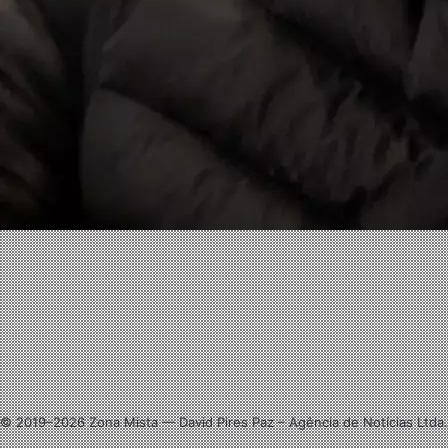
Facebook
X
Linkedin
Instagram
© 2019–2026 Zona Mista — David Pires Paz – Agência de Notícias Ltda.