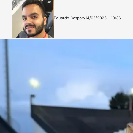
Eduardo Caspary
14/05/2026 - 13:36
Follow
Mande
on
um
X
e-
mail