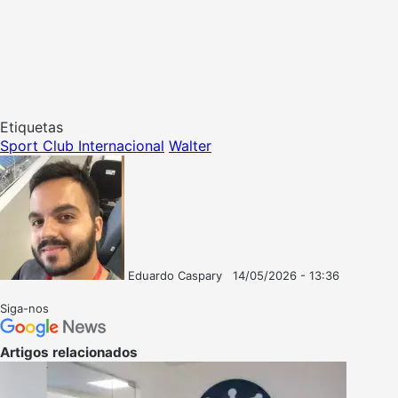
Etiquetas
Sport Club Internacional
Walter
Eduardo Caspary
14/05/2026 - 13:36
Follow
Mande
on
um
Siga-nos
X
e-
mail
Artigos relacionados