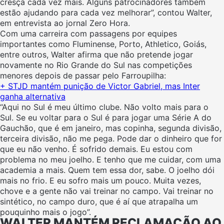
cresça cada vez mais. Alguns patrocinadores também
estão ajudando para cada vez melhorar”, contou Walter,
em entrevista ao jornal Zero Hora.
Com uma carreira com passagens por equipes
importantes como Fluminense, Porto, Athletico, Goiás,
entre outros, Walter afirma que não pretende jogar
novamente no Rio Grande do Sul nas competições
menores depois de passar pelo Farroupilha:
+ STJD mantém punição de Victor Gabriel, mas Inter
ganha alternativa
“Aqui no Sul é meu último clube. Não volto mais para o
Sul. Se eu voltar para o Sul é para jogar uma Série A do
Gauchão, que é em janeiro, mas copinha, segunda divisão,
terceira divisão, não me pega. Pode dar o dinheiro que for
que eu não venho. É sofrido demais. Eu estou com
problema no meu joelho. E tenho que me cuidar, com uma
academia a mais. Quem tem essa dor, sabe. O joelho dói
mais no frio. E eu sofro mais um pouco. Muita vezes,
chove e a gente não vai treinar no campo. Vai treinar no
sintético, no campo duro, que é aí que atrapalha um
pouquinho mais o jogo”.
WALTER MANTÉM RECLAMAÇÃO AO