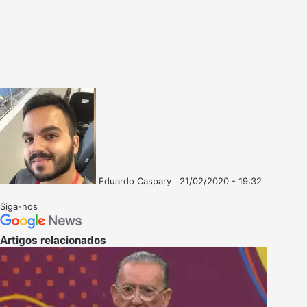
Eduardo Caspary
21/02/2020 - 19:32
Follow
Mande
on
um
Siga-nos
X
e-
mail
Artigos relacionados