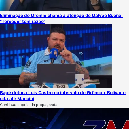
Eliminação do Grêmio chama a atenção de Galvão Bueno:
“Torcedor tem razão”
Bagé detona Luís Castro no intervalo de Grêmio x Bolívar e
cita até Mancini
Continua depois da propaganda.