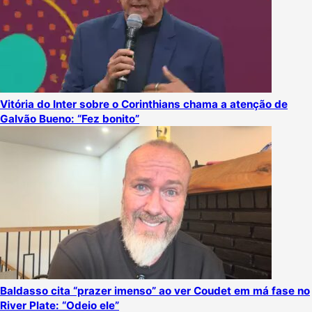
Vitória do Inter sobre o Corinthians chama a atenção de
Galvão Bueno: “Fez bonito”
Baldasso cita “prazer imenso” ao ver Coudet em má fase no
River Plate: “Odeio ele”