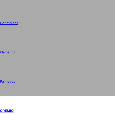
Corinthians
Flamengo
Palmeiras
GRÊMIO