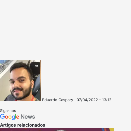
Eduardo Caspary
07/04/2022 - 13:12
Follow
Mande
on
um
Siga-nos
X
e-
mail
Artigos relacionados