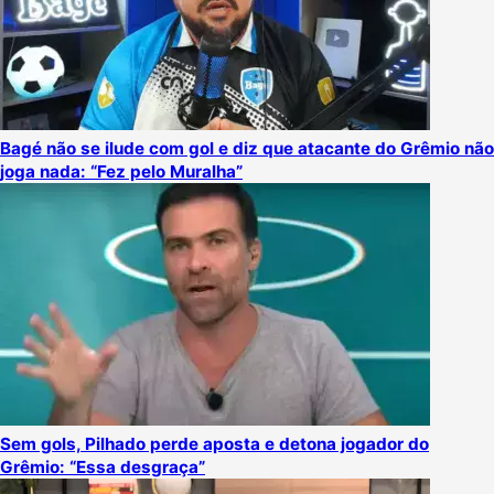
Bagé não se ilude com gol e diz que atacante do Grêmio não
joga nada: “Fez pelo Muralha”
Sem gols, Pilhado perde aposta e detona jogador do
Grêmio: “Essa desgraça”