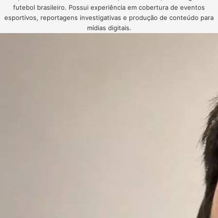
futebol brasileiro. Possui experiência em cobertura de eventos
esportivos, reportagens investigativas e produção de conteúdo para
mídias digitais.