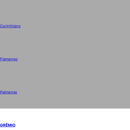
Corinthians
Flamengo
Palmeiras
GRÊMIO