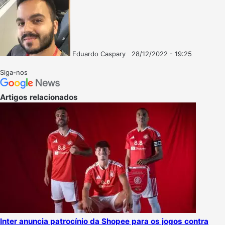
Eduardo Caspary
28/12/2022 - 19:25
Follow
Mande
on
um
Siga-nos
X
e-
mail
Artigos relacionados
Inter anuncia patrocínio da Shopee para os jogos contra