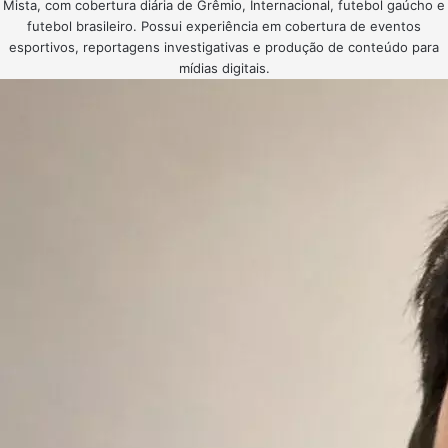
Mista, com cobertura diária de Grêmio, Internacional, futebol gaúcho e
futebol brasileiro. Possui experiência em cobertura de eventos
esportivos, reportagens investigativas e produção de conteúdo para
mídias digitais.