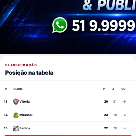
CLASSIFICAÇÃO
Posição na tabela
#
CLUBE
P
J
SG
13
Vitória
26
21
-9
14
Mirassol
23
20
-4
15
Santos
22
20
-4