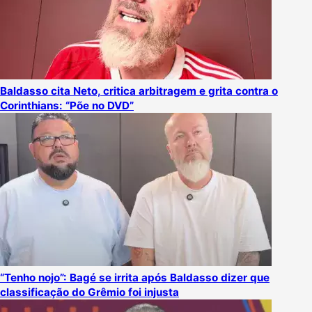
Baldasso cita Neto, critica arbitragem e grita contra o
Corinthians: “Põe no DVD”
“Tenho nojo”: Bagé se irrita após Baldasso dizer que
classificação do Grêmio foi injusta