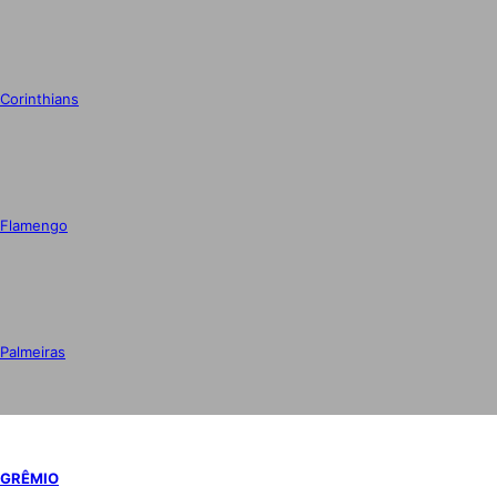
Corinthians
Flamengo
Palmeiras
GRÊMIO