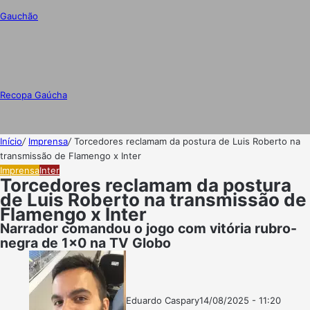
Gauchão
Recopa Gaúcha
Início
/
Imprensa
/
Torcedores reclamam da postura de Luis Roberto na
transmissão de Flamengo x Inter
Imprensa
Inter
Torcedores reclamam da postura
de Luis Roberto na transmissão de
Flamengo x Inter
Narrador comandou o jogo com vitória rubro-
negra de 1x0 na TV Globo
Eduardo Caspary
14/08/2025 - 11:20
Follow
Mande