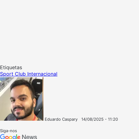
Etiquetas
Sport Club Internacional
Eduardo Caspary
14/08/2025 - 11:20
Follow
Mande
on
um
Siga-nos
X
e-