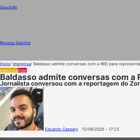
Gauchão
Recopa Gaúcha
Início
/
Imprensa
/
Baldasso admite conversas com a RBS para representar
Imprensa
Inter
Baldasso admite conversas com a R
Jornalista conversou com a reportagem do Zon
Eduardo Caspary
12/08/2025 - 17:23
Follow
Mande
on
um