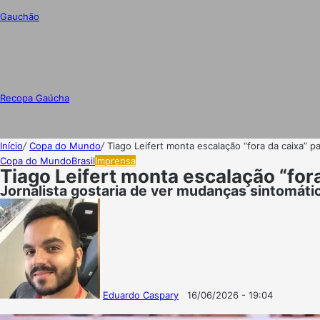
Gauchão
Recopa Gaúcha
Início
/
Copa do Mundo
/
Tiago Leifert monta escalação “fora da caixa” pa
Copa do Mundo
Brasil
Imprensa
Tiago Leifert monta escalação “fora
Jornalista gostaria de ver mudanças sintomátic
Eduardo Caspary
16/06/2026 - 19:04
Follow
Mande
on
um