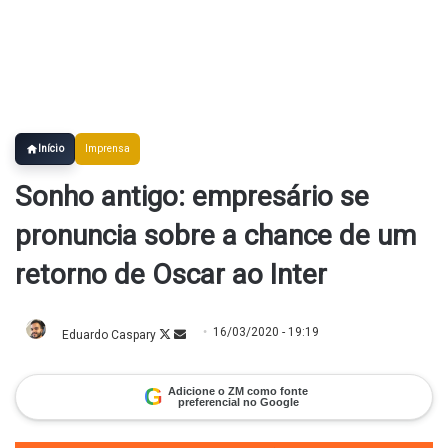
Início
Imprensa
Sonho antigo: empresário se
pronuncia sobre a chance de um
retorno de Oscar ao Inter
16/03/2020 - 19:19
Eduardo Caspary
Follow
Mande
on
um
X
e-
mail
G
Adicione o ZM como fonte
preferencial no Google