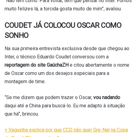
“Não tem como. Para voltar, tem que pensar no Inter. Fomos
muito felizes lá, a torcida gosta muito de mim”, avaliou.
COUDET JÁ COLOCOU OSCAR COMO
SONHO
Na sua primeira entrevista exclusiva desde que chegou ao
Inter, o técnico Eduardo Coudet conversou com a
reportagem do site GaúchaZH
e citou abertamente o nome
de Oscar como um dos desejos especiais para a
montagem de time.
“Se me dizem que podem trazer o Oscar,
vou nadando
daqui até a China para buscá-lo. Eu me adapto à situação
que há”, brincou.
+ Vaguinha explica por que CCD não quer Gre-Nal na Copa