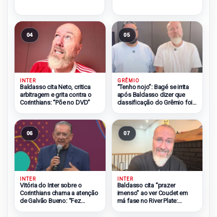
04
05
INTER
GRÊMIO
Baldasso cita Neto, critica
“Tenho nojo”: Bagé se irrita
arbitragem e grita contra o
após Baldasso dizer que
Corinthians: “Põe no DVD”
classificação do Grêmio foi
injusta
06
07
INTER
INTER
Vitória do Inter sobre o
Baldasso cita “prazer
Corinthians chama a atenção
imenso” ao ver Coudet em
de Galvão Bueno: “Fez
má fase no River Plate:
bonito”
“Odeio ele”