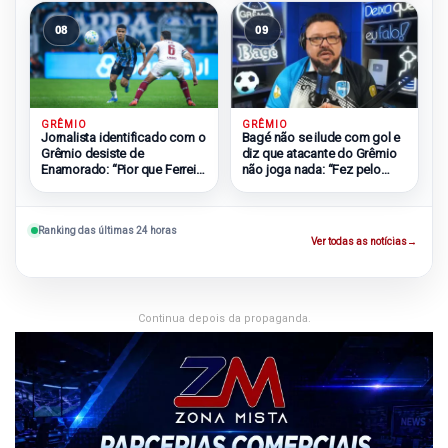
08
09
GRÊMIO
GRÊMIO
Bagé não se ilude com gol e
Jornalista identificado com o
diz que atacante do Grêmio
Grêmio desiste de
não joga nada: “Fez pelo
Enamorado: “Pior que Ferreira
Muralha”
e Soteldo”
Ranking das últimas 24 horas
Ver todas as notícias
→
Continua depois da propaganda.