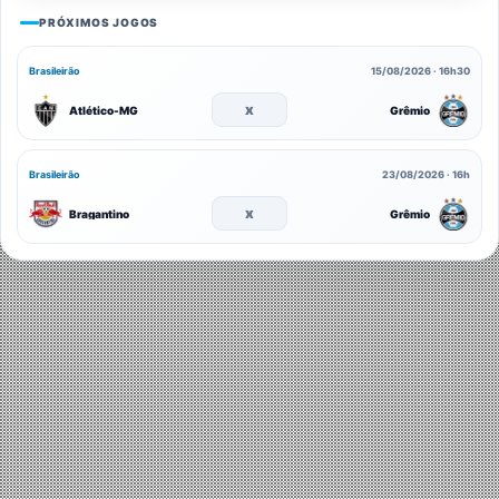
PRÓXIMOS JOGOS
Brasileirão
15/08/2026 · 16h30
x
Atlético-MG
Grêmio
Brasileirão
23/08/2026 · 16h
x
Bragantino
Grêmio