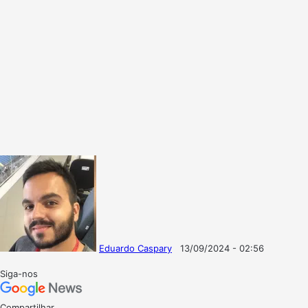
Eduardo Caspary
13/09/2024 - 02:56
Follow
Mande
on
um
Siga-nos
X
e-
mail
Compartilhar