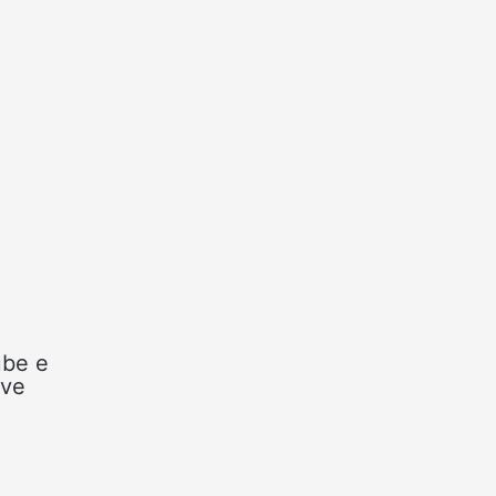
ube e
eve