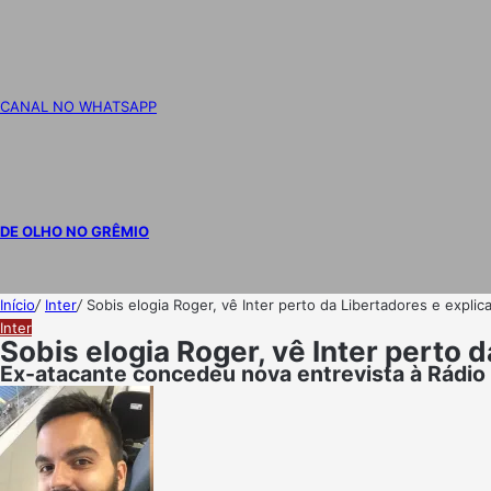
CANAL NO WHATSAPP
DE OLHO NO GRÊMIO
Início
/
Inter
/
Sobis elogia Roger, vê Inter perto da Libertadores e expl
Inter
Sobis elogia Roger, vê Inter perto
Ex-atacante concedeu nova entrevista à Rádio 