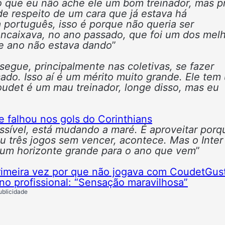
o que eu não ache ele um bom treinador, mas p
 de respeito de um cara que já estava há
a português, isso é porque não queria ser
encaixava, no ano passado, que foi um dos mel
se ano não estava dando
”
egue, principalmente nas coletivas, se fazer
cado. Isso aí é um mérito muito grande. Ele tem
udet é um mau treinador, longe disso, mas eu
e falhou nos gols do Corinthians
sível, está mudando a maré. É aproveitar porq
ou três jogos sem vencer, acontece. Mas o Inter
e um horizonte grande para o ano que vem
”
 primeira vez por que não jogava com Coudet
Gus
 no profissional: “Sensação maravilhosa”
ublicidade