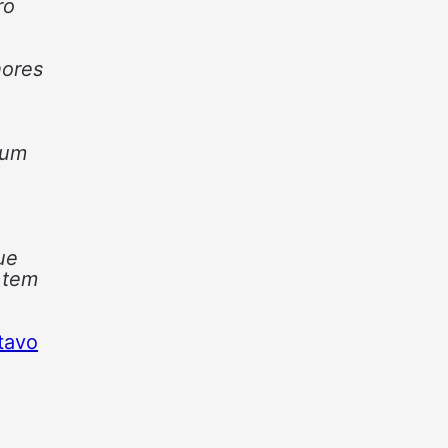
ro
hores
 um
ue
 tem
tavo