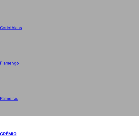
Corinthians
Flamengo
Palmeiras
GRÊMIO