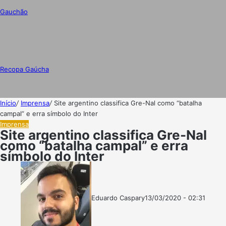
Gauchão
Recopa Gaúcha
Início
/
Imprensa
/
Site argentino classifica Gre-Nal como “batalha
campal” e erra símbolo do Inter
Imprensa
Site argentino classifica Gre-Nal
como “batalha campal” e erra
símbolo do Inter
Eduardo Caspary
13/03/2020 - 02:31
Follow
Mande
on
um
X
e-
mail