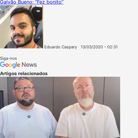
Galvão Bueno: “Fez bonito”
Eduardo Caspary
13/03/2020 - 02:31
Follow
Mande
on
um
Siga-nos
X
e-
mail
Artigos relacionados