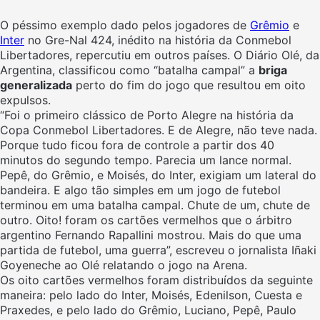
O péssimo exemplo dado pelos jogadores de
Grêmio
e
Inter
no Gre-Nal 424, inédito na história da Conmebol
Libertadores, repercutiu em outros países. O Diário Olé, da
Argentina, classificou como “batalha campal” a
briga
generalizada
perto do fim do jogo que resultou em oito
expulsos.
“Foi o primeiro clássico de Porto Alegre na história da
Copa Conmebol Libertadores. E de Alegre, não teve nada.
Porque tudo ficou fora de controle a partir dos 40
minutos do segundo tempo. Parecia um lance normal.
Pepê, do Grêmio, e Moisés, do Inter, exigiam um lateral do
bandeira. E algo tão simples em um jogo de futebol
terminou em uma batalha campal. Chute de um, chute de
outro. Oito! foram os cartões vermelhos que o árbitro
argentino Fernando Rapallini mostrou. Mais do que uma
partida de futebol, uma guerra”, escreveu o jornalista Iñaki
Goyeneche ao Olé relatando o jogo na Arena.
Os oito cartões vermelhos foram distribuídos da seguinte
maneira: pelo lado do Inter, Moisés, Edenilson, Cuesta e
Praxedes, e pelo lado do Grêmio, Luciano, Pepê, Paulo