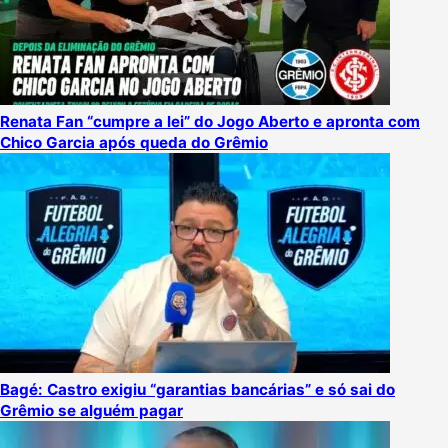
Renata Fan “cumpre a lei” do Jogo Aberto e apronta com
Chico Garcia após queda do Grêmio
Bagé: Castro exigiu “garantias bancárias” e só sai do
Grêmio se alguém pagar