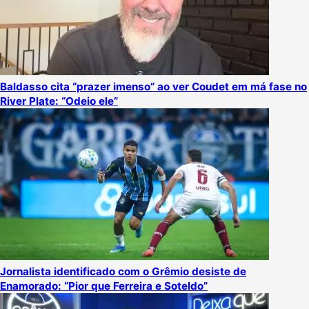
Baldasso cita “prazer imenso” ao ver Coudet em má fase no
River Plate: “Odeio ele”
Jornalista identificado com o Grêmio desiste de
Enamorado: “Pior que Ferreira e Soteldo”