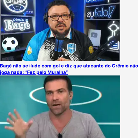
Bagé não se ilude com gol e diz que atacante do Grêmio não
joga nada: “Fez pelo Muralha”