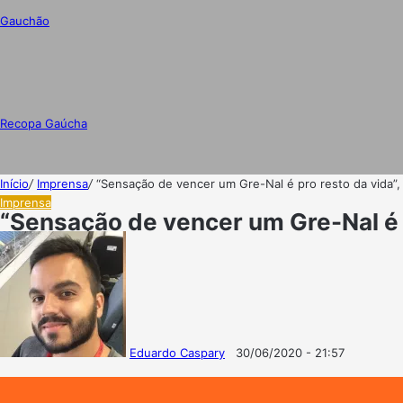
Gauchão
Recopa Gaúcha
Início
/
Imprensa
/
“Sensação de vencer um Gre-Nal é pro resto da vida”
Imprensa
“Sensação de vencer um Gre-Nal é 
Eduardo Caspary
30/06/2020 - 21:57
Follow
Mande
on
um
X
e-