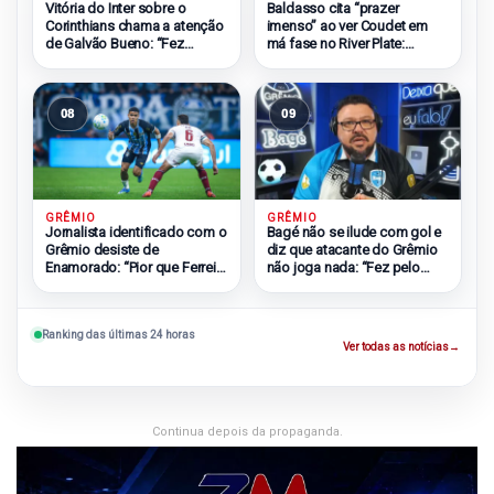
Vitória do Inter sobre o
Baldasso cita “prazer
Corinthians chama a atenção
imenso” ao ver Coudet em
de Galvão Bueno: “Fez
má fase no River Plate:
bonito”
“Odeio ele”
08
09
GRÊMIO
GRÊMIO
Bagé não se ilude com gol e
Jornalista identificado com o
diz que atacante do Grêmio
Grêmio desiste de
não joga nada: “Fez pelo
Enamorado: “Pior que Ferreira
Muralha”
e Soteldo”
Ranking das últimas 24 horas
Ver todas as notícias
→
Continua depois da propaganda.