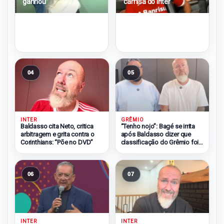
ganhou”
camisa do Inter
04
05
INTER
GRÊMIO
Baldasso cita Neto, critica
“Tenho nojo”: Bagé se irrita
arbitragem e grita contra o
após Baldasso dizer que
Corinthians: “Põe no DVD”
classificação do Grêmio foi
injusta
06
07
INTER
INTER