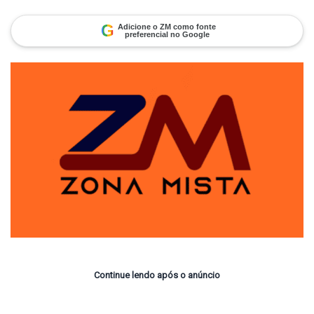
on
um
X
e-
mail
G
Adicione o ZM como fonte
preferencial no Google
Continue lendo após o anúncio