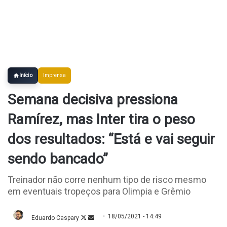
Início
Imprensa
Semana decisiva pressiona
Ramírez, mas Inter tira o peso
dos resultados: “Está e vai seguir
sendo bancado”
Treinador não corre nenhum tipo de risco mesmo
em eventuais tropeços para Olimpia e Grêmio
18/05/2021 - 14:49
Eduardo Caspary
Follow
Mande