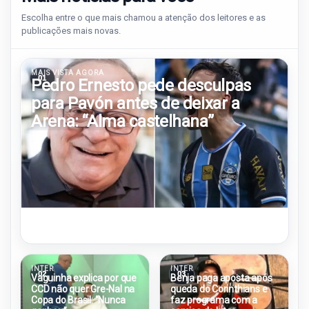
Escolha entre o que mais chamou a atenção dos leitores e as
publicações mais novas.
MAIS VISTA AGORA
01
Pedro Ernesto pede desculpas
para Pavón antes de deixar a
Arena: “Alma castelhana”
INTER
INTER
02
03
Vaguinha explica por que
Benja paga aposta após
CCD não quer Gre-Nal na
queda do Corinthians e
Copa do Brasil: “Nunca
faz programa com a