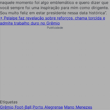
naquele momento foi algo emblemático e quero dizer que
você sempre foi uma inspiração para mim como dirigente.
Sou muito feliz em estar presidente nessa data histórica”.
+ Pelaipe faz revelação sobre reforços, chama torcida e
admite trabalho duro no Grêmio
Publicidade
Etiquetas
Grêmio Foot-Ball Porto Alegrense
Mano Menezes