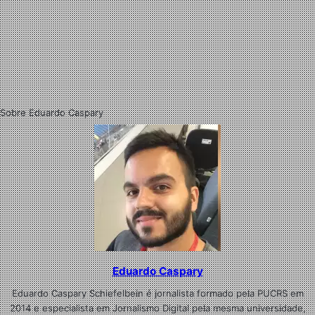
Sobre Eduardo Caspary
Eduardo Caspary
Eduardo Caspary Schiefelbein é jornalista formado pela PUCRS em
2014 e especialista em Jornalismo Digital pela mesma universidade,