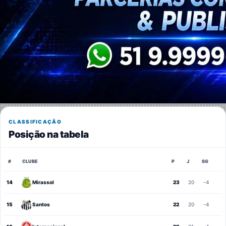
CLASSIFICAÇÃO
Posição na tabela
#
CLUBE
P
J
SG
14
Mirassol
23
20
-4
15
Santos
22
20
-4