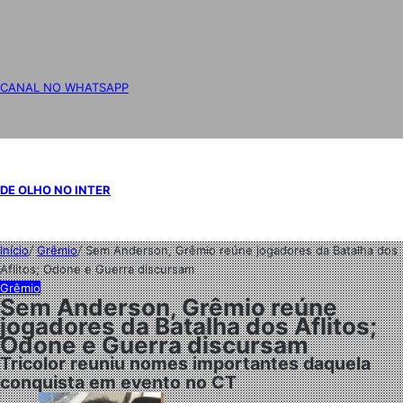
CANAL NO WHATSAPP
DE OLHO NO INTER
Início
/
Grêmio
/
Sem Anderson, Grêmio reúne jogadores da Batalha dos
Aflitos; Odone e Guerra discursam
Grêmio
Sem Anderson, Grêmio reúne
jogadores da Batalha dos Aflitos;
Odone e Guerra discursam
Tricolor reuniu nomes importantes daquela
conquista em evento no CT