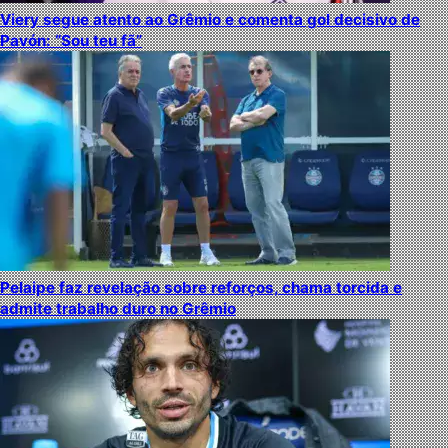
Viery segue atento ao Grêmio e comenta gol decisivo de
Pavón: “Sou teu fã”
Pelaipe faz revelação sobre reforços, chama torcida e
admite trabalho duro no Grêmio