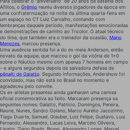
Para celebrar o “aniversário” de 20 anos da Batalha dos
Aflitos, o
Grêmio
reuniu diversos jogadores da época em
uma confraternização na noite da última quarta-feira em
um espaço no CT Luiz Carvalho, contando com
lembranças daquele período, manifestações emocionadas
e demonstrações de carinho ao Tricolor. O atual técnico
do time, que também era o treinador da ocasião,
Mano
Menezes
, marcou presença.
Uma ausência sentida foi a do ex-meia Anderson, então
novato da equipe, que marcou o gol da vitória de 1×0
sobre o Náutico mesmo com apenas 7 homens em campo
– e alguns segundos depois da salvadora defesa de
pênalti de Galatto
. Segundo informações, Andershow foi
convidado, mas não está no Brasil no momento e
agradeceu pelo convite.
Os ex-atletas presentes ainda ganharam uma camisa
oficial comemorativa ao feito. Marcaram presença os
seguintes nomes: Galatto, Patrício, Domingos, Pereira,
Raone, Nunes, Sandro Goiano, Marco Aurélio Jacozinho,
Tiago Duarte, Samuel, Glauber, Luiz Felipe, Gustavo, Luiz
Fernando, Alessandro, Lucas Leiva, Marcelo Oliveira,
Lipatin, Tiago Prado, Bruno, Alessandro Lopes, Marcel,