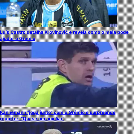
Luís Castro detalha Krovinović e revela como o meia pode
ajudar o Grêmio
Kannemann “joga junto” com o Grêmio e surpreende
repórter: “Quase um auxiliar”