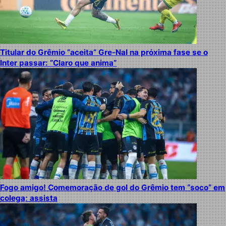
Titular do Grêmio “aceita” Gre-Nal na próxima fase se o
Inter passar: “Claro que anima”
Fogo amigo! Comemoração de gol do Grêmio tem “soco” em
colega; assista