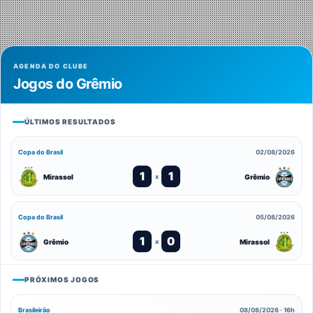
AGENDA DO CLUBE
Jogos do Grêmio
ÚLTIMOS RESULTADOS
Copa do Brasil
02/08/2026
1
1
Mirassol
Grêmio
x
Copa do Brasil
05/08/2026
1
0
Grêmio
Mirassol
x
PRÓXIMOS JOGOS
Brasileirão
08/08/2026 · 16h