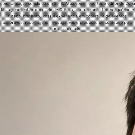
com formação concluída em 2018. Atua como repórter e editor do Zona
Mista, com cobertura diária de Grêmio, Internacional, futebol gaúcho e
futebol brasileiro. Possui experiência em cobertura de eventos
esportivos, reportagens investigativas e produção de conteúdo para
mídias digitais.