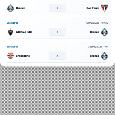
x
Grêmio
São Paulo
Brasileirão
15/08/2026 · 16h30
x
Atlético-MG
Grêmio
Brasileirão
23/08/2026 · 16h
x
Bragantino
Grêmio