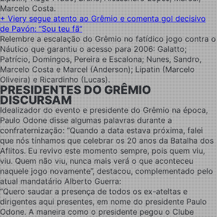
Marcelo Costa.
+ Viery segue atento ao Grêmio e comenta gol decisivo
de Pavón: “Sou teu fã”
Relembre a escalação do Grêmio no fatídico jogo contra o
Náutico que garantiu o acesso para 2006: Galatto;
Patrício, Domingos, Pereira e Escalona; Nunes, Sandro,
Marcelo Costa e Marcel (Anderson); Lipatin (Marcelo
Oliveira) e Ricardinho (Lucas).
PRESIDENTES DO GRÊMIO
DISCURSAM
Idealizador do evento e presidente do Grêmio na época,
Paulo Odone disse algumas palavras durante a
confraternização: “Quando a data estava próxima, falei
que nós tínhamos que celebrar os 20 anos da Batalha dos
Aflitos. Eu revivo este momento sempre, pois quem viu,
viu. Quem não viu, nunca mais verá o que aconteceu
naquele jogo novamente”, destacou, complementado pelo
atual mandatário Alberto Guerra:
“Quero saudar a presença de todos os ex-ateltas e
dirigentes aqui presentes, em nome do presidente Paulo
Odone. A maneira como o presidente pegou o Clube