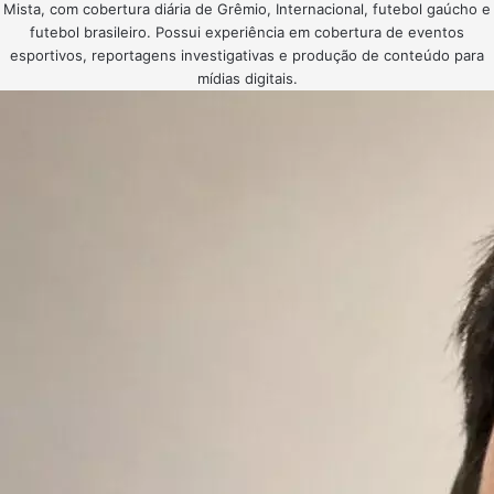
Mista, com cobertura diária de Grêmio, Internacional, futebol gaúcho e
futebol brasileiro. Possui experiência em cobertura de eventos
esportivos, reportagens investigativas e produção de conteúdo para
mídias digitais.