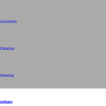
Corinthians
Flamengo
Palmeiras
GRÊMIO