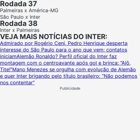
Rodada 37
Palmeiras x América-MG
São Paulo x Inter
Rodada 38
Inter x Palmeiras
VEJA MAIS NOTÍCIAS DO INTER:
Admirado por Rogério Ceni, Pedro Henrique desperta
interesse do São Paulo para o ano que vem; contatos
iniciam
Alemão Ronaldo? Perfil oficial do Inter faz
montagem com o centroavante após gol e brinca: “Alô,
Tite!”
Mano Menezes se orgulha com evolução de Alemão
e quer Inter brigando pelo título brasileiro: “Não podemos
nos contentar”
Publicidade