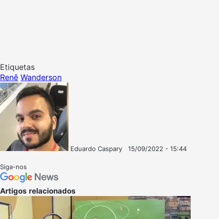
Etiquetas
Renê
Wanderson
Eduardo Caspary
15/09/2022 - 15:44
Follow
Mande
on
um
Siga-nos
X
e-
mail
Artigos relacionados