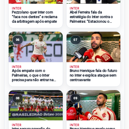
INTER
INTER
Pezzolano quer Inter com
Abel Ferreira fala da
“faca nos dentes” e reclama
estratégia do Inter contra o
da arbitragem após empate
Palmeiras: “Estacionou o
ônibus”
06
07
INTER
INTER
Após empate com o
Bruno Henrique fala do futuro
Palmeiras, o que o Inter
no Inter e explica ataque sem
precisa para não entrar na
centroavante
zona do rebaixamento
08
09
INTER
INTER
Inter segura pressão do
Bruno Henrique revela como