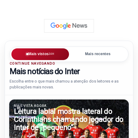
Mais vistos
Mais recentes
24H
CONTINUE NAVEGANDO
Mais notícias do Inter
Escolha entre o que mais chamou a atenção dos leitores e as
publicações mais novas.
MAIS VISTA AGORA
01
Leitura labial mostra lateral do
Corinthians chamando jogador do
Inter de “pequeno”