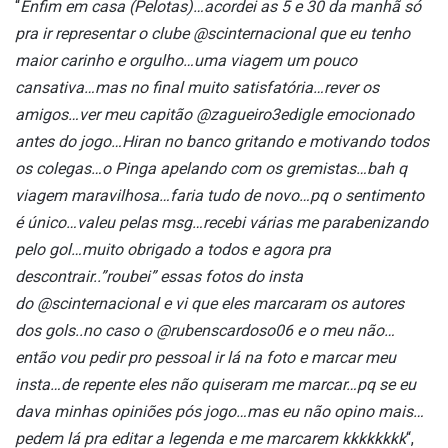
“
Enfim em casa (Pelotas)…acordei as 5 e 30 da manhã só
pra ir representar o clube @scinternacional que eu tenho
maior carinho e orgulho…uma viagem um pouco
cansativa…mas no final muito satisfatória…rever os
amigos…ver meu capitão @zagueiro3edigle emocionado
antes do jogo…Hiran no banco gritando e motivando todos
os colegas…o Pinga apelando com os gremistas…bah q
viagem maravilhosa…faria tudo de novo…pq o sentimento
é único…valeu pelas msg…recebi várias me parabenizando
pelo gol…muito obrigado a todos e agora pra
descontrair..”roubei” essas fotos do insta
do @scinternacional e vi que eles marcaram os autores
dos gols..no caso o @rubenscardoso06 e o meu não…
então vou pedir pro pessoal ir lá na foto e marcar meu
insta…de repente eles não quiseram me marcar…pq se eu
dava minhas opiniões pós jogo…mas eu não opino mais…
pedem lá pra editar a legenda e me marcarem kkkkkkkk
“,