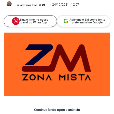
24/10/2021 - 12:07
David Pires Paz
Follow
Mande
on
um
X
e-
mail
G
Siga o Inter no nosso
Adicione o ZM como fonte
canal do WhatsApp
preferencial no Google
Continue lendo após o anúncio