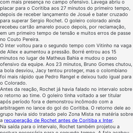
com mais presença no campo ofensivo. Lavega abriu o
placar para o Coritiba aos 27 minutos do primeiro tempo,
depois de receber lançamento de Josué e bater cruzado
para superar Sergio Rochet. O goleiro colorado ainda
recebeu cartão amarelo pouco depois, por reclamação,
em um primeiro tempo de tensão e muitos erros de passe
no Couto Pereira.
O Inter voltou para o segundo tempo com Vitinho na vaga
de Allex e aumentou a pressão. Borré entrou aos 15
minutos no lugar de Matheus Bahia e mudou o peso
ofensivo da equipe. Aos 23 minutos, Bruno Gomes chutou,
a bola desviou, Jacy tentou proteger, mas o colombiano
foi mais rápido que Pedro Rangel e deixou tudo igual para
o Colorado.
Antes da reação, Rochet já havia falado no intervalo sobre
o retorno ao time. O goleiro tinha voltado a ser titular
após período fora e demonstrou incômodo com a
arbitragem no lance do gol do Coritiba. O retorno dele ao
grupo havia sido tratado pelo Zona Mista na matéria sobre
a
recuperação de Rochet antes de Coritiba x Inter
.
Na saída para o intervalo, Rochet também projetou a
postura necessária para o segundo tempo. A fala acabou