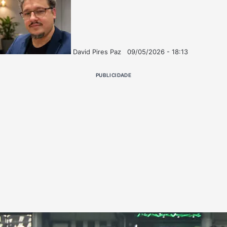
David Pires Paz
09/05/2026 - 18:13
Follow
Mande
on
um
PUBLICIDADE
X
e-
mail