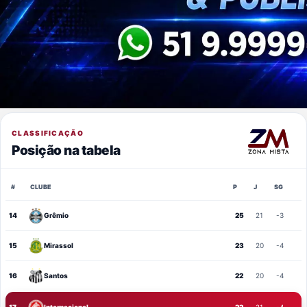
CLASSIFICAÇÃO
Posição na tabela
#
CLUBE
P
J
SG
14
Grêmio
25
21
-3
15
Mirassol
23
20
-4
16
Santos
22
20
-4
17
Internacional
22
21
-4