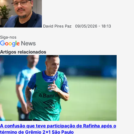
David Pires Paz
09/05/2026 - 18:13
Follow
Mande
on
um
Siga-nos
X
e-
mail
Artigos relacionados
A confusão que teve participação de Rafinha após o
término de Grêmio 2×1 São Paulo