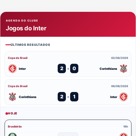
AGENDA DO CLUBE
Jogos do Inter
ÚLTIMOS RESULTADOS
Copa do Brasil
02/08/2026
2
0
Inter
Corinthians
x
Copa do Brasil
06/08/2026
2
1
Corinthians
Inter
x
HOJE
Brasileirão
16h