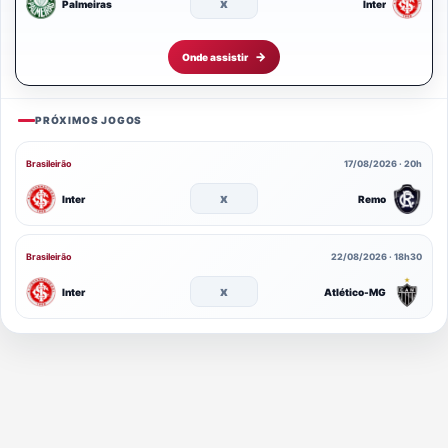
x
Palmeiras
Inter
Onde assistir
PRÓXIMOS JOGOS
Brasileirão
17/08/2026 · 20h
x
Inter
Remo
Brasileirão
22/08/2026 · 18h30
x
Inter
Atlético-MG