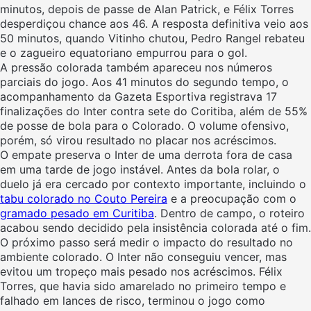
minutos, depois de passe de Alan Patrick, e Félix Torres
desperdiçou chance aos 46. A resposta definitiva veio aos
50 minutos, quando Vitinho chutou, Pedro Rangel rebateu
e o zagueiro equatoriano empurrou para o gol.
A pressão colorada também apareceu nos números
parciais do jogo. Aos 41 minutos do segundo tempo, o
acompanhamento da Gazeta Esportiva registrava 17
finalizações do Inter contra sete do Coritiba, além de 55%
de posse de bola para o Colorado. O volume ofensivo,
porém, só virou resultado no placar nos acréscimos.
O empate preserva o Inter de uma derrota fora de casa
em uma tarde de jogo instável. Antes da bola rolar, o
duelo já era cercado por contexto importante, incluindo o
tabu colorado no Couto Pereira
e a preocupação com o
gramado pesado em Curitiba
. Dentro de campo, o roteiro
acabou sendo decidido pela insistência colorada até o fim.
O próximo passo será medir o impacto do resultado no
ambiente colorado. O Inter não conseguiu vencer, mas
evitou um tropeço mais pesado nos acréscimos. Félix
Torres, que havia sido amarelado no primeiro tempo e
falhado em lances de risco, terminou o jogo como