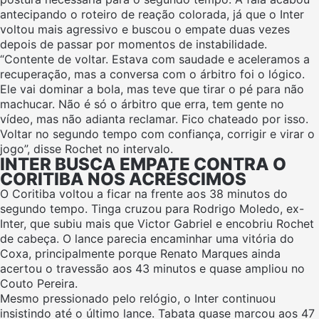
antecipando o roteiro de reação colorada, já que o Inter
voltou mais agressivo e buscou o empate duas vezes
depois de passar por momentos de instabilidade.
“Contente de voltar. Estava com saudade e aceleramos a
recuperação, mas a conversa com o árbitro foi o lógico.
Ele vai dominar a bola, mas teve que tirar o pé para não
machucar. Não é só o árbitro que erra, tem gente no
vídeo, mas não adianta reclamar. Fico chateado por isso.
Voltar no segundo tempo com confiança, corrigir e virar o
jogo”, disse Rochet no intervalo.
INTER BUSCA EMPATE CONTRA O
CORITIBA NOS ACRÉSCIMOS
O Coritiba voltou a ficar na frente aos 38 minutos do
segundo tempo. Tinga cruzou para Rodrigo Moledo, ex-
Inter, que subiu mais que Victor Gabriel e encobriu Rochet
de cabeça. O lance parecia encaminhar uma vitória do
Coxa, principalmente porque Renato Marques ainda
acertou o travessão aos 43 minutos e quase ampliou no
Couto Pereira.
Mesmo pressionado pelo relógio, o Inter continuou
insistindo até o último lance. Tabata quase marcou aos 47