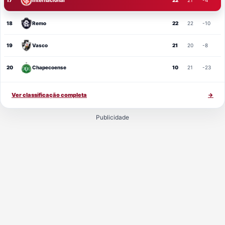
18
Remo
22
22
-10
19
Vasco
21
20
-8
20
Chapecoense
10
21
-23
Ver classificação completa
→
Publicidade