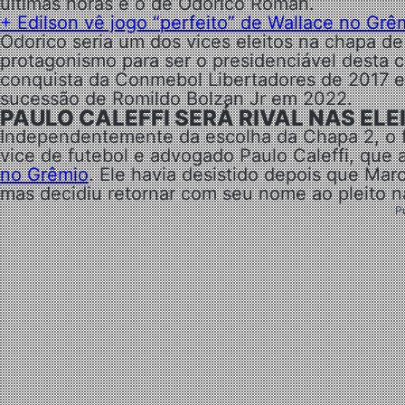
últimas horas é o de Odorico Roman.
+ Edilson vê jogo “perfeito” de Wallace no Grêm
Odorico seria um dos vices eleitos na chapa 
protagonismo para ser o presidenciável desta co
conquista da Conmebol Libertadores de 2017 e 
sucessão de Romildo Bolzan Jr em 2022.
PAULO CALEFFI SERÁ RIVAL NAS EL
Independentemente da escolha da Chapa 2, o fat
vice de futebol e advogado Paulo Caleffi, qu
no Grêmio
. Ele havia desistido depois que Ma
mas decidiu retornar com seu nome ao pleito n
P