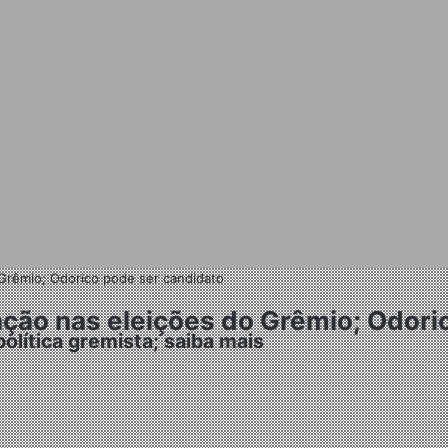
 Grêmio; Odorico pode ser candidato
ação nas eleições do Grêmio; Odori
olítica gremista; saiba mais