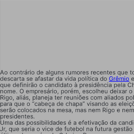
Ao contrário de alguns rumores recentes que t
descarta se afastar da vida política do
Grêmio
e
que definirão o candidato à presidência pela 
nome. O empresário, porém, escolheu deixar o c
Rigo, aliás, planeja ter reuniões com aliados 
para que o “cabeça de chapa” visando as eleiçõ
serão colocados na mesa, mas nem Rigo e nem
presidentes.
Uma das possibilidades é a efetivação da candi
Jr, que seria o vice de futebol na futura gest