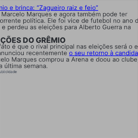
io e brinca: “Zagueiro raiz e feio”
de Marcelo Marques e agora também pode ter
rrente política. Ele foi vice de futebol no ano 
e perdeu as eleições para Alberto Guerra na
EIÇÕES DO GRÊMIO
o é que o rival principal nas eleições será o 
e anunciou recentemente
o seu retorno à candida
rcelo Marques comprou a Arena e doou ao clube
a última semana.
ublicidade