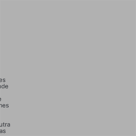
es
nde
e
mes
utra
as