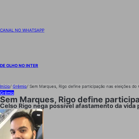
CANAL NO WHATSAPP
DE OLHO NO INTER
Início
/
Grêmio
/
Sem Marques, Rigo define participação nas eleições do
Grêmio
Sem Marques, Rigo define particip
Celso Rigo nega possível afastamento da vida p