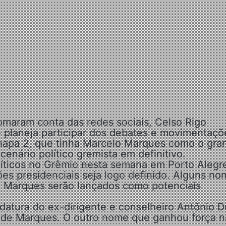
omaram conta das redes sociais, Celso Rigo
 planeja participar dos debates e movimentaçõ
Chapa 2, que tinha Marcelo Marques como o gra
enário político gremista em definitivo.
políticos no Grêmio nesta semana em Porto Alegr
es presidenciais seja logo definido. Alguns no
 Marques serão lançados como potenciais
datura do ex-dirigente e conselheiro Antônio D
ão de Marques. O outro nome que ganhou força n