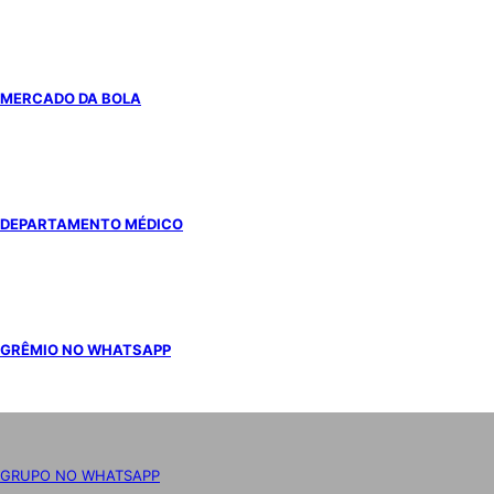
MERCADO DA BOLA
DEPARTAMENTO MÉDICO
GRÊMIO NO WHATSAPP
GRUPO NO WHATSAPP