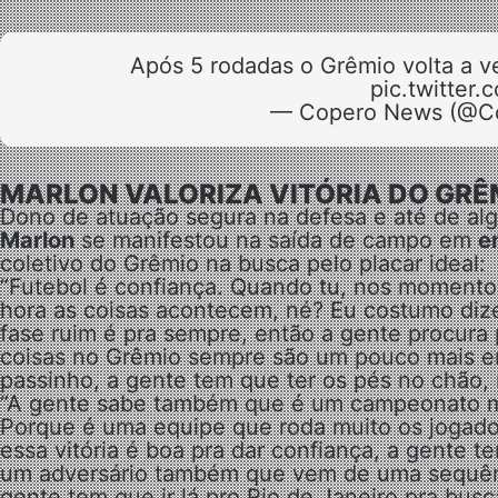
Após 5 rodadas o Grêmio volta a ve
pic.twitte
— Copero News (@C
MARLON VALORIZA VITÓRIA DO GRÊ
Dono de atuação segura na defesa e até de al
Marlon
se manifestou na saída de campo em
e
coletivo do Grêmio na busca pelo placar ideal:
“Futebol é confiança. Quando tu, nos momentos
hora as coisas acontecem, né? Eu costumo diz
fase ruim é pra sempre, então a gente procura 
coisas no Grêmio sempre são um pouco mais em
passinho, a gente tem que ter os pés no chão, m
“A gente sabe também que é um campeonato muit
Porque é uma equipe que roda muito os jogador
essa vitória é boa pra dar confiança, a gente t
um adversário também que vem de uma sequênc
gente tem que ir lá pro Rio de Janeiro pra bus