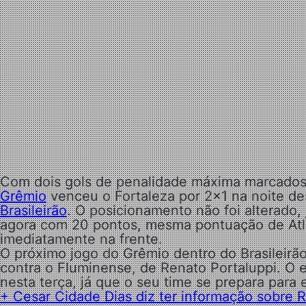
Com dois gols de penalidade máxima marcado
Grêmio
venceu o Fortaleza por 2×1 na noite des
Brasileirão
. O posicionamento não foi alterado
agora com 20 pontos, mesma pontuação de Atl
imediatamente na frente.
O próximo jogo do Grêmio dentro do Brasileirão
contra o Fluminense, de Renato Portaluppi. O 
nesta terça, já que o seu time se prepara para
+
Cesar Cidade Dias diz ter informação sobre