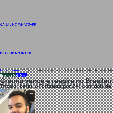
CANAL NO WHATSAPP
DE OLHO NO INTER
Início
/
Grêmio
/
Grêmio vence e respira no Brasileirão antes de rever Re
Brasileirão
Grêmio
Grêmio vence e respira no Brasilei
Tricolor bateu o Fortaleza por 2x1 com dois de 