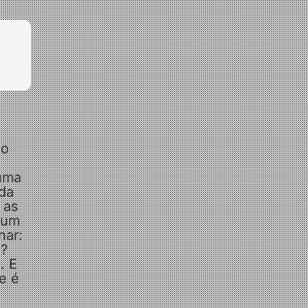
ço
 uma
da
 as
 um
nar:
é?
. E
e é