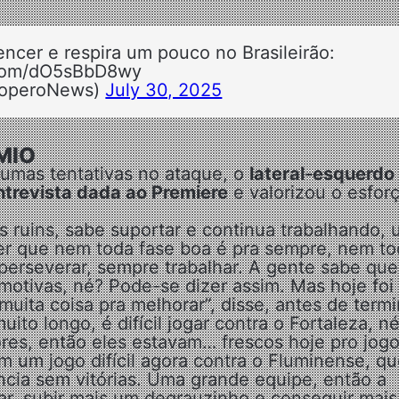
ncer e respira um pouco no Brasileirão:
r.com/dO5sBbD8wy
operoNews)
July 30, 2025
MIO
gumas tentativas no ataque, o
lateral-esquerdo
ntrevista dada ao Premiere
e valorizou o esfor
 ruins, sabe suportar e continua trabalhando,
er que nem toda fase boa é pra sempre, nem to
perseverar, sempre trabalhar. A gente sabe que
otivas, né? Pode-se dizer assim. Mas hoje foi
uita coisa pra melhorar”, disse, antes de termi
o longo, é difícil jogar contra o Fortaleza, n
es, então eles estavam… frescos hoje pro jogo
em um jogo difícil agora contra o Fluminense, qu
ia sem vitórias. Uma grande equipe, então a
car, subir mais um degrauzinho e conseguir mais