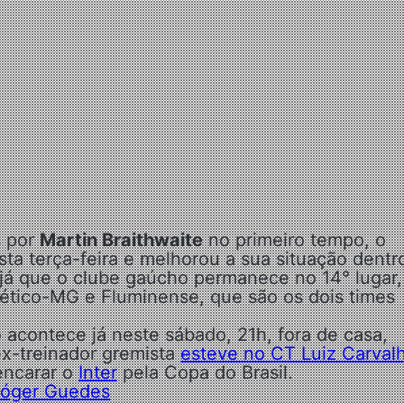
s por
Martin Braithwaite
no primeiro tempo, o
ta terça-feira e melhorou a sua situação dentr
, já que o clube gaúcho permanece no 14° lugar
ético-MG e Fluminense, que são os dois times
 acontece já neste sábado, 21h, fora de casa,
ex-treinador gremista
esteve no CT Luiz Carval
 encarar o
Inter
pela Copa do Brasil.
 Róger Guedes