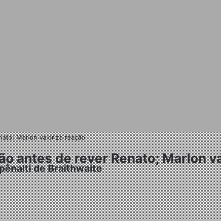
nato; Marlon valoriza reação
rão antes de rever Renato; Marlon v
pênalti de Braithwaite