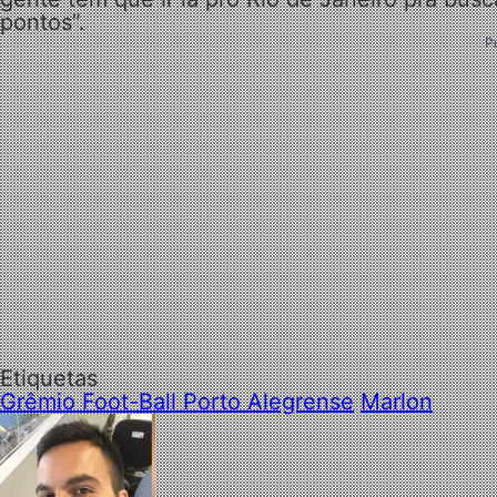
pontos”.
P
Etiquetas
Grêmio Foot-Ball Porto Alegrense
Marlon