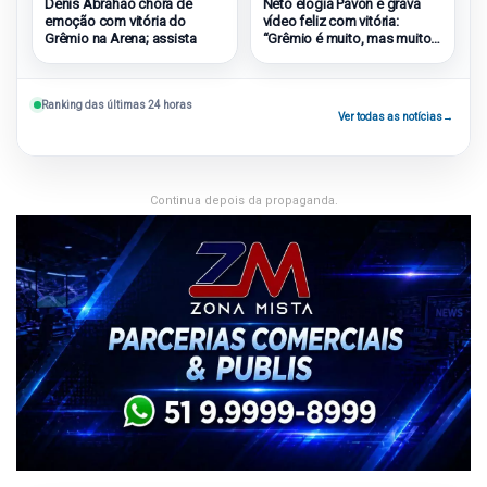
Denis Abrahão chora de
Neto elogia Pavón e grava
emoção com vitória do
vídeo feliz com vitória:
Grêmio na Arena; assista
“Grêmio é muito, mas muito
grande”
Ranking das últimas 24 horas
Ver todas as notícias
→
Continua depois da propaganda.