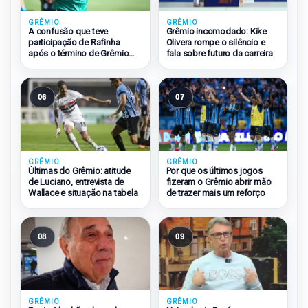
GRÊMIO
GRÊMIO
A confusão que teve
Grêmio incomodado: Kike
participação de Rafinha
Olivera rompe o silêncio e
após o término de Grêmio
fala sobre futuro da carreira
2×1 São Paulo
06
07
GRÊMIO
GRÊMIO
Últimas do Grêmio: atitude
Por que os últimos jogos
de Luciano, entrevista de
fizeram o Grêmio abrir mão
Wallace e situação na tabela
de trazer mais um reforço
08
09
GRÊMIO
GRÊMIO