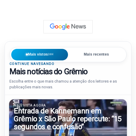
Mais vistos
Mais recentes
24H
CONTINUE NAVEGANDO
Mais notícias do Grêmio
Escolha entre o que mais chamou a atenção dos leitores e as
publicações mais novas.
MAIS VISTA AGORA
01
Entrada de Kannemann em
Grêmio x São Paulo repercute: “15
segundos e confusão”