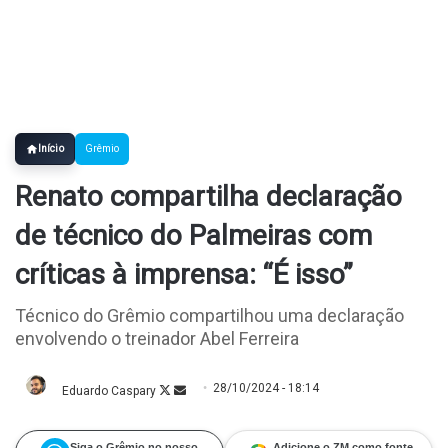
Início
Grêmio
Renato compartilha declaração
de técnico do Palmeiras com
críticas à imprensa: “É isso”
Técnico do Grêmio compartilhou uma declaração
envolvendo o treinador Abel Ferreira
28/10/2024 - 18:14
Eduardo Caspary
Follow
Mande
on
um
X
e-
mail
Siga o Grêmio no nosso
Adicione o ZM como fonte