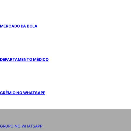
MERCADO DA BOLA
DEPARTAMENTO MÉDICO
GRÊMIO NO WHATSAPP
GRUPO NO WHATSAPP