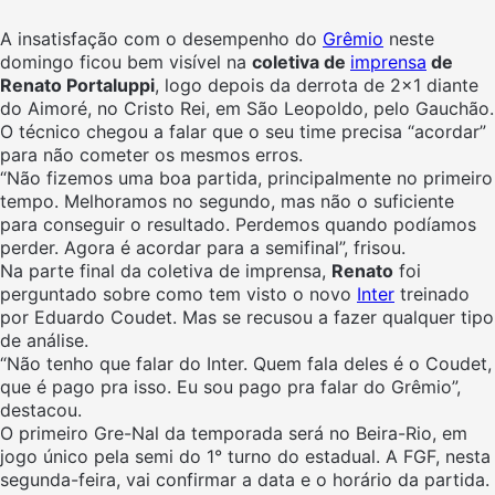
A insatisfação com o desempenho do
Grêmio
neste
domingo ficou bem visível na
coletiva de
imprensa
de
Renato Portaluppi
, logo depois da derrota de 2×1 diante
do Aimoré, no Cristo Rei, em São Leopoldo, pelo Gauchão.
O técnico chegou a falar que o seu time precisa “acordar”
para não cometer os mesmos erros.
“Não fizemos uma boa partida, principalmente no primeiro
tempo. Melhoramos no segundo, mas não o suficiente
para conseguir o resultado. Perdemos quando podíamos
perder. Agora é
acordar
para a semifinal”, frisou.
Na parte final da coletiva de imprensa,
Renato
foi
perguntado sobre como tem visto o novo
Inter
treinado
por Eduardo Coudet. Mas se recusou a fazer qualquer tipo
de análise.
“Não tenho que falar do Inter. Quem fala deles é o Coudet,
que é pago pra isso. Eu sou pago pra falar do Grêmio”,
destacou.
O primeiro Gre-Nal da temporada será no Beira-Rio, em
jogo único pela semi do 1° turno do estadual. A FGF, nesta
segunda-feira, vai confirmar a data e o horário da partida.