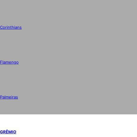
Corinthians
Flamengo
Palmeiras
GRÊMIO