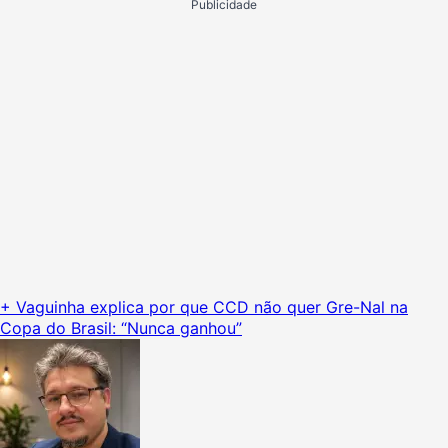
Publicidade
+ Vaguinha explica por que CCD não quer Gre-Nal na
Copa do Brasil: “Nunca ganhou”