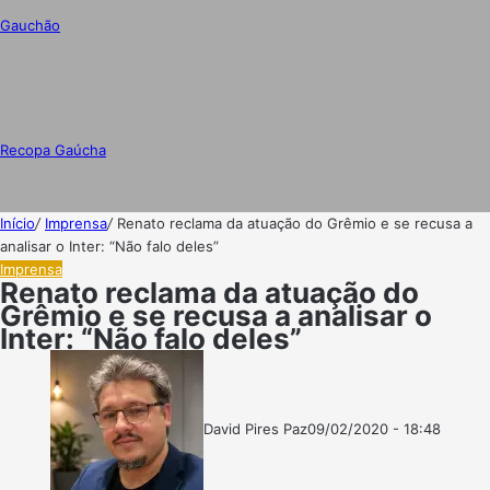
Gauchão
Recopa Gaúcha
Início
/
Imprensa
/
Renato reclama da atuação do Grêmio e se recusa a
analisar o Inter: “Não falo deles”
Imprensa
Renato reclama da atuação do
Grêmio e se recusa a analisar o
Inter: “Não falo deles”
David Pires Paz
09/02/2020 - 18:48
Follow
Mande
on
um
X
e-
mail