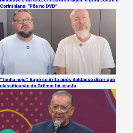
Corinthians: “Põe no DVD”
“Tenho nojo”: Bagé se irrita após Baldasso dizer que
classificação do Grêmio foi injusta