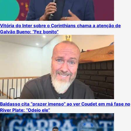
Vitória do Inter sobre o Corinthians chama a atenção de
Galvão Bueno: “Fez bonito”
Baldasso cita “prazer imenso” ao ver Coudet em má fase no
River Plate: “Odeio ele”