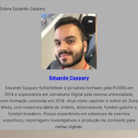
Sobre Eduardo Caspary
Eduardo Caspary
Eduardo Caspary Schiefelbein é jornalista formado pela PUCRS em
2014 e especialista em Jornalismo Digital pela mesma universidade,
com formação concluída em 2018. Atua como repórter e editor do Zona
Mista, com cobertura diária de Grêmio, Internacional, futebol gaúcho e
futebol brasileiro. Possui experiência em cobertura de eventos
esportivos, reportagens investigativas e produção de conteúdo para
mídias digitais.