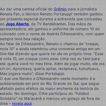
Ao dar uma camisa oficial do
Grêmio
para a jornalista
Renata Fan, o técnico Renato Portaluppi também ganhou
um presente especial durante a entrevista que concedeu
ao
Jogo Aberto
, da TV Bandeirantes. Das mãos da
apresentadora, ele ganhou o uniforme de número 10 do
colorado com o nome de Andrés D’Alessandro, com quem
sempre teve boa relação.
Ao falar de D’Alessandro, Renato o chamou de “craque,
nota 10” e ainda relembrou uma conversa antiga em um
Gre-Nal dizendo que queria ter ele no próprio time. “Esse
é nota 10, um craque como esse. Uma vez eu falei para
ele: queria você no meu time. Além de jogar muito, ele era
cri-cri. Aprontava, queria apitar, reclamava, tumultuava.
Mas jogava muito”, disse Portaluppi.
O que une Renato e D’Alessandro neste momento é a
solidariedade em prol do Rio Grande do Sul, que segue
afetado pelos efeitos da maior enchente da história do
estado. No domingo, D’Ale participou do “Futebol
Solidário” no Maracanã e marcou um golaço de fora da
área –
reveja aqui
.