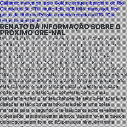
Galhardo marca gol pelo Goiás e ergue a bandeira do Rio
Grande do Sul: “Fui muito feliz lá”
Bitello marca gol, fica
perto de título na Rússia e manda recado ao RS: “Que
todos fiquem bem”
RENATO DÁ INFORMAÇÃO SOBRE O
PRÓXIMO GRE-NAL
Por conta da situação da Arena, em Porto Alegre, ainda
afetada pelas chuvas, o Grêmio terá que mandar os seus
jogos em outras localidades até segunda ordem. Isso
inclui o Gre-Nal, com data a ser marcada pela CBF,
podendo ser no dia 23 de junho. Segundo Renato, o
Maracanã surge como alternativa para receber o clássico:
“Gre-Nal é sempre Gre-Nal, mas eu acho que desta vez vai
ter uma cordialidade muito grande. Porque o que um lado
está sofrendo o outro também está. A gente nem sabe
onde vai ser o clássico. Eu conversei com o meu
presidente e tem grandes chances de ser no Maracanã. As
direções estão conversando para deixar uma coisa
marcada para o segundo Gre-Nal, porque provavelmente
o Beira-Rio até lá vai estar aberto. Mas é provável que os
dois jogos sejam fora do RS para que ninguém tenha