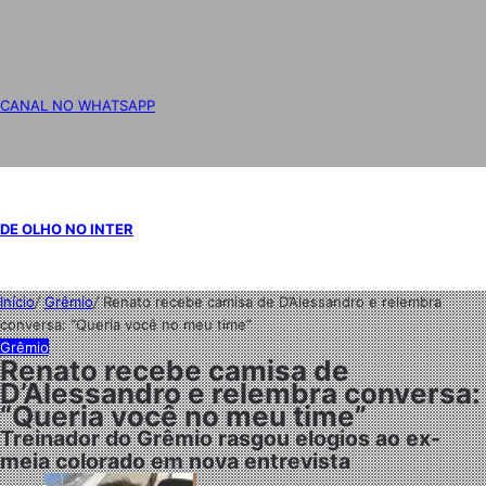
CANAL NO WHATSAPP
DE OLHO NO INTER
Início
/
Grêmio
/
Renato recebe camisa de D’Alessandro e relembra
conversa: “Queria você no meu time”
Grêmio
Renato recebe camisa de
D’Alessandro e relembra conversa:
“Queria você no meu time”
Treinador do Grêmio rasgou elogios ao ex-
meia colorado em nova entrevista