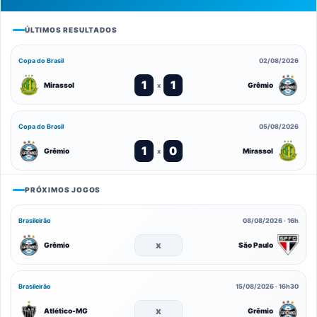
ÚLTIMOS RESULTADOS
Copa do Brasil
02/08/2026
1
1
Mirassol
Grêmio
x
Copa do Brasil
05/08/2026
1
0
Grêmio
Mirassol
x
PRÓXIMOS JOGOS
Brasileirão
08/08/2026 · 16h
x
Grêmio
São Paulo
Brasileirão
15/08/2026 · 16h30
x
Atlético-MG
Grêmio