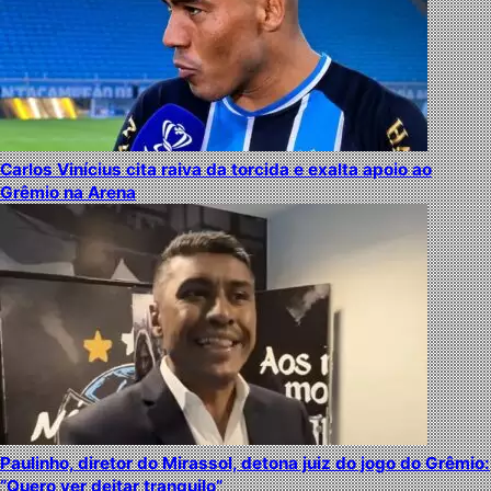
Carlos Vinícius cita raiva da torcida e exalta apoio ao
Grêmio na Arena
Paulinho, diretor do Mirassol, detona juiz do jogo do Grêmio:
“Quero ver deitar tranquilo”