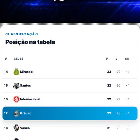
CLASSIFICAÇÃO
Posição na tabela
#
CLUBE
P
J
SG
14
Mirassol
23
20
-4
15
Santos
22
20
-4
16
Internacional
22
21
-4
17
Grêmio
22
20
-4
18
Vasco
21
20
-8