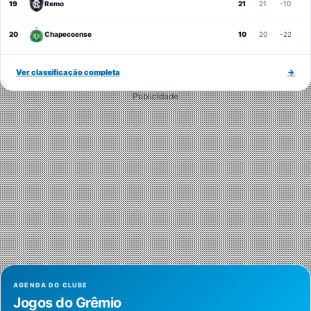
19
Remo
21
21
-10
20
Chapecoense
10
20
-22
Ver classificação completa
→
Publicidade
AGENDA DO CLUBE
Jogos do Grêmio