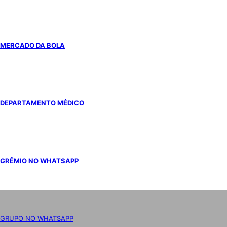
MERCADO DA BOLA
DEPARTAMENTO MÉDICO
GRÊMIO NO WHATSAPP
GRUPO NO WHATSAPP