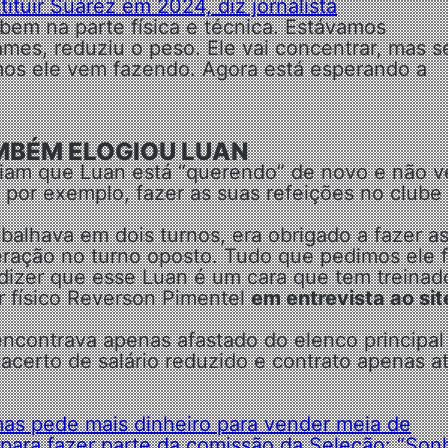
tuir Suárez em 2024, diz jornalista
bem na parte física e técnica. Estávamos
ames, reduziu o peso. Ele vai concentrar, mas s
mos ele vem fazendo. Agora está esperando a
MBÉM ELOGIOU LUAN
iam que Luan está “querendo” de novo e não 
por exemplo, fazer as suas refeições no clube
abalhava em dois turnos, era obrigado a fazer a
eração no turno oposto. Tudo que pedimos ele f
dizer que esse Luan é um cara que tem treinad
r físico Reverson Pimentel
em entrevista ao sit
contrava apenas afastado do elenco principal
certo de salário reduzido e contrato apenas a
s pede mais dinheiro para vender meia de
 para fazer parte da comissão da Seleção: “Son