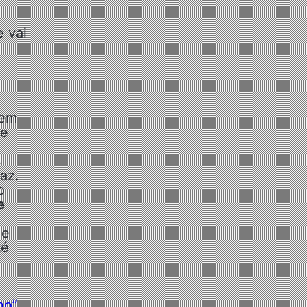
e vai
vem
 e
s
az.
o
e
 e
té
ho”