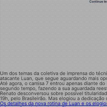
Continue le
Um dos temas da coletiva de imprensa do técnic
atacante Luan, que segue aguardando mais opo
Até agora, o camisa 7 entrou apenas diante do 
segundo tempo, fazendo a sua aguardada reest
Renato desconversou sobre possível titularida
19h, pelo Brasileirão. Mas elogiou a dedicação 
Os detalhes da nova rotina de Luan e os elogio