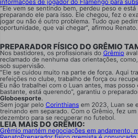
informações de jogador do Flamengo para substi
“Ele vem se sentindo bem, perdeu peso e está 
preparando ele para isso. Ele chegou, fez o ex
jogar ou não é outro problema. Tudo que pedi
oportunidade, que vai chegar”, afirmou Renato.
PREPARADOR FÍSICO DO GRÊMIO TA
Nos bastidores, os profissionais do
Grêmio
aval
reclamado de nenhuma das orientações, como, 
sob supervisão.
“Ele se cuidou muito na parte de força. Aqui tr
refeições no clube, trabalho de força ou recup
Eu não trabalhei com o Luan antes, mas posso 
bastante, está querendo”, garantiu o preparado
Globoesporte
.
Sem jogar pelo
Corinthians
em 2023, Luan se en
treinando em separado. Com o Grêmio, fez um a
dezembro para se recuperar no futebol.
LEIA MAIS DO GRÊMIO:
Grêmio mantém negociações em andamento, ma
Renato
Preparador físico gremista é convocado