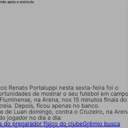
ndo após o anúncio
o Renato Portaluppi nesta sexta-feira foi o
rtunidades de mostrar o seu futebol em campo
Fluminense, na Arena, nos 15 minutos finais do
reia. Depois, ficou apenas no banco.
de de Luan domingo, contra o Cruzeiro, na Aren
do jogador no dia a dia:
s do preparador físico do clube
Grêmio busca