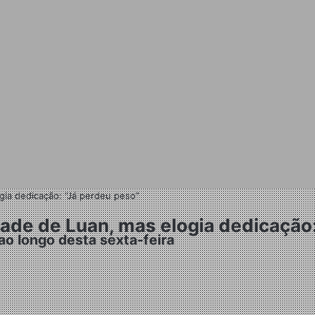
gia dedicação: “Já perdeu peso”
ade de Luan, mas elogia dedicação:
ao longo desta sexta-feira