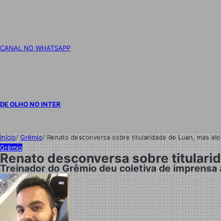
CANAL NO WHATSAPP
DE OLHO NO INTER
Início
/
Grêmio
/
Renato desconversa sobre titularidade de Luan, mas elo
Grêmio
Renato desconversa sobre titularid
Treinador do Grêmio deu coletiva de imprensa 