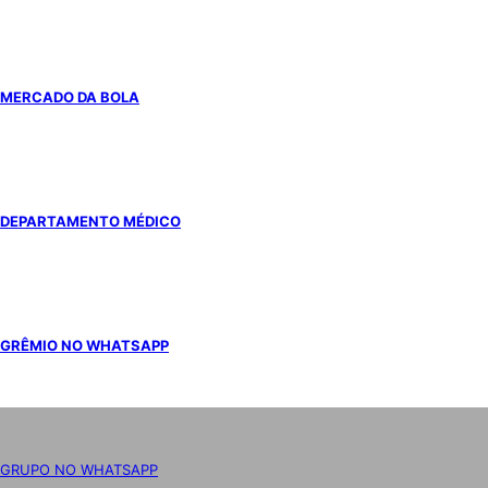
MERCADO DA BOLA
DEPARTAMENTO MÉDICO
GRÊMIO NO WHATSAPP
GRUPO NO WHATSAPP