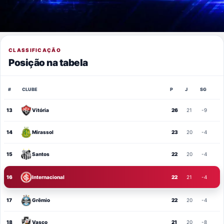
CLASSIFICAÇÃO
Posição na tabela
#
CLUBE
P
J
SG
13
Vitória
26
21
-9
14
Mirassol
23
20
-4
15
Santos
22
20
-4
16
Internacional
22
21
-4
17
Grêmio
22
20
-4
18
Vasco
21
20
-8