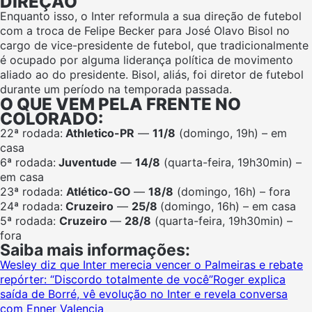
DIREÇÃO
Enquanto isso, o Inter reformula a sua direção de futebol
com a troca de Felipe Becker para José Olavo Bisol no
cargo de vice-presidente de futebol, que tradicionalmente
é ocupado por alguma liderança política de movimento
aliado ao do presidente. Bisol, aliás, foi diretor de futebol
durante um período na temporada passada.
O QUE VEM PELA FRENTE NO
COLORADO:
22ª rodada:
Athletico-PR
—
11/8
(domingo, 19h) – em
casa
6ª rodada:
Juventude
—
14/8
(quarta-feira, 19h30min) –
em casa
23ª rodada:
Atlético-GO
—
18/8
(domingo, 16h) – fora
24ª rodada:
Cruzeiro
—
25/8
(domingo, 16h) – em casa
5ª rodada:
Cruzeiro
—
28/8
(quarta-feira, 19h30min) –
fora
Saiba mais informações:
Wesley diz que Inter merecia vencer o Palmeiras e rebate
repórter: “Discordo totalmente de você”
Roger explica
saída de Borré, vê evolução no Inter e revela conversa
com Enner Valencia