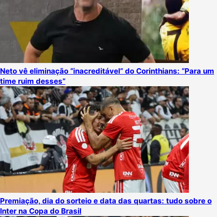
Neto vê eliminação “inacreditável” do Corinthians: “Para um
time ruim desses”
Premiação, dia do sorteio e data das quartas: tudo sobre o
Inter na Copa do Brasil