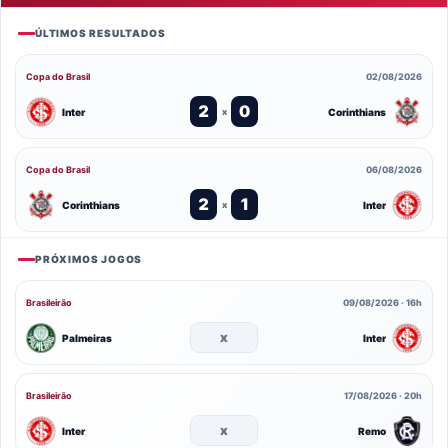
ÚLTIMOS RESULTADOS
Copa do Brasil
02/08/2026
2
0
Inter
Corinthians
x
Copa do Brasil
06/08/2026
2
1
Corinthians
Inter
x
PRÓXIMOS JOGOS
Brasileirão
09/08/2026 · 16h
x
Palmeiras
Inter
Brasileirão
17/08/2026 · 20h
x
Inter
Remo