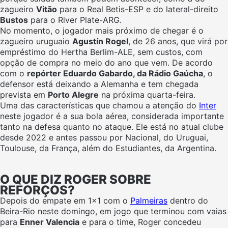
zagueiro
Vitão
para o Real Betis-ESP e do lateral-direito
Bustos
para o River Plate-ARG.
No momento, o jogador mais próximo de chegar é o
zagueiro uruguaio
Agustín Rogel
, de 26 anos, que virá por
empréstimo do Hertha Berlim-ALE, sem custos, com
opção de compra no meio do ano que vem. De acordo
com o
repórter Eduardo Gabardo, da Rádio Gaúcha
, o
defensor está deixando a Alemanha e tem chegada
prevista em
Porto Alegre
na próxima quarta-feira.
Uma das características que chamou a atenção do
Inter
neste jogador é a sua bola aérea, considerada importante
tanto na defesa quanto no ataque. Ele está no atual clube
desde 2022 e antes passou por Nacional, do Uruguai,
Toulouse, da França, além do Estudiantes, da Argentina.
O QUE DIZ ROGER SOBRE
REFORÇOS?
Depois do empate em 1×1 com o
Palmeiras
dentro do
Beira-Rio neste domingo, em jogo que terminou com vaias
para
Enner Valencia
e para o time, Roger concedeu