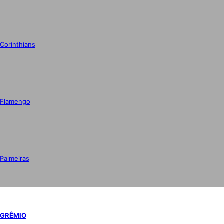
Corinthians
Flamengo
Palmeiras
GRÊMIO