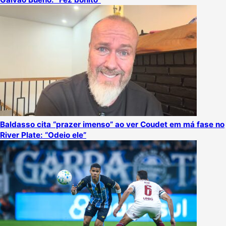
Baldasso cita “prazer imenso” ao ver Coudet em má fase no
River Plate: “Odeio ele”