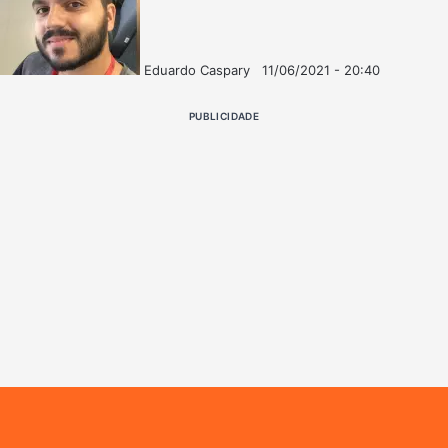
Eduardo Caspary
11/06/2021 - 20:40
Follow
Mande
on
um
PUBLICIDADE
X
e-
mail