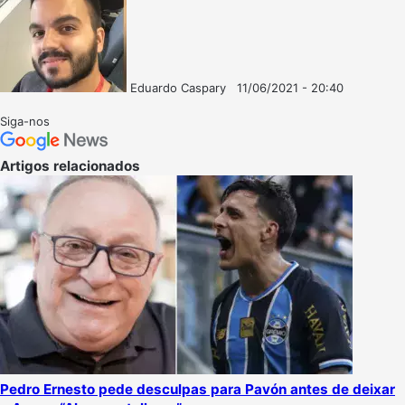
Eduardo Caspary
11/06/2021 - 20:40
Follow
Mande
on
um
Siga-nos
X
e-
mail
Artigos relacionados
Pedro Ernesto pede desculpas para Pavón antes de deixar