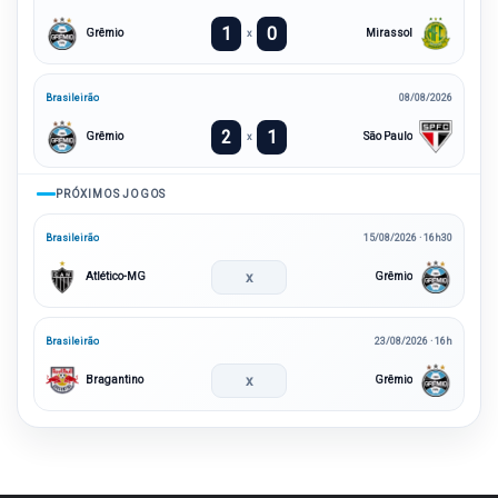
1
0
Grêmio
Mirassol
x
Brasileirão
08/08/2026
2
1
Grêmio
São Paulo
x
PRÓXIMOS JOGOS
Brasileirão
15/08/2026 · 16h30
x
Atlético-MG
Grêmio
Brasileirão
23/08/2026 · 16h
x
Bragantino
Grêmio