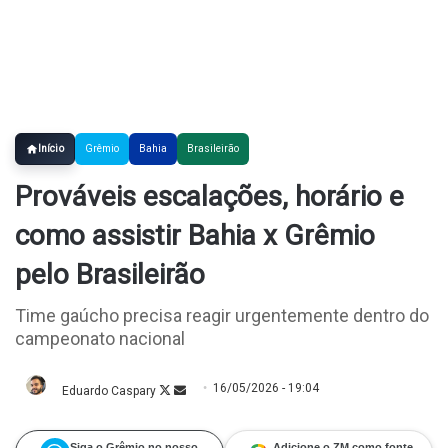
Início
Grêmio
Bahia
Brasileirão
Prováveis escalações, horário e
como assistir Bahia x Grêmio
pelo Brasileirão
Time gaúcho precisa reagir urgentemente dentro do
campeonato nacional
16/05/2026 - 19:04
Eduardo Caspary
Follow
Mande
on
um
X
e-
mail
Siga o Grêmio no nosso
Adicione o ZM como fonte