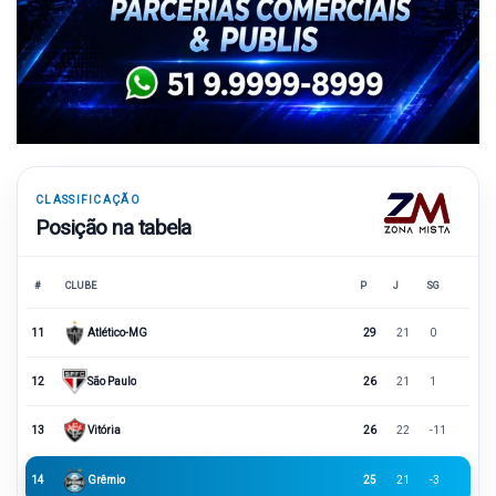
CLASSIFICAÇÃO
Posição na tabela
#
CLUBE
P
J
SG
11
Atlético-MG
29
21
0
12
São Paulo
26
21
1
13
Vitória
26
22
-11
14
Grêmio
25
21
-3