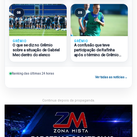
08
09
GRÊMIO
GRÊMIO
O que se diz no Grêmio
A confusão que teve
sobre a situação de Gabriel
participação de Rafinha
Mec dentro do elenco
após o término de Grêmio
2×1 São Paulo
Ranking das últimas 24 horas
Ver todas as notícias
→
Continua depois da propaganda.