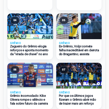
04
05
GRÊMIO
GRÊMIO
Zagueiro do Grêmio elogia
Ex-Grêmio, Volpi comete
reforços e aponta momento
falha inacreditável em derrota
da “virada de chave” no ano
do Bragantino; assista
06
07
GRÊMIO
GRÊMIO
Grêmio incomodado: Kike
Por que os últimos jogos
Olivera rompe o silêncio e
fizeram o Grêmio abrir mão
fala sobre futuro da carreira
de trazer mais um reforço