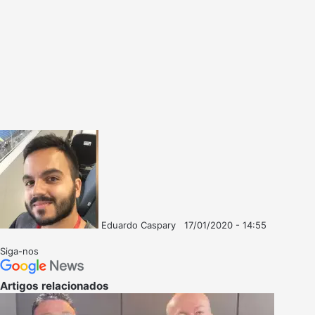
Eduardo Caspary
17/01/2020 - 14:55
Follow
Mande
on
um
Siga-nos
X
e-
mail
Artigos relacionados