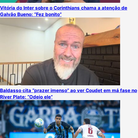
Vitória do Inter sobre o Corinthians chama a atenção de
Galvão Bueno: “Fez bonito”
Baldasso cita “prazer imenso” ao ver Coudet em má fase no
River Plate: “Odeio ele”