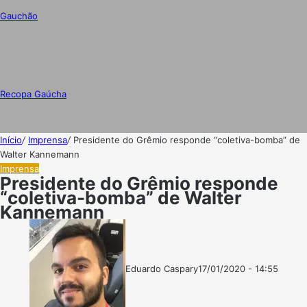
Gauchão
Recopa Gaúcha
Início
/
Imprensa
/
Presidente do Grêmio responde “coletiva-bomba” de
Walter Kannemann
Imprensa
Presidente do Grêmio responde
“coletiva-bomba” de Walter
Kannemann
Eduardo Caspary
17/01/2020 - 14:55
Follow
Mande
on
um
X
e-
mail