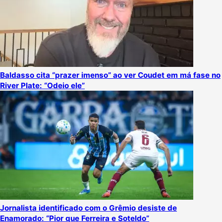
Baldasso cita “prazer imenso” ao ver Coudet em má fase no
River Plate: “Odeio ele”
Jornalista identificado com o Grêmio desiste de
Enamorado: “Pior que Ferreira e Soteldo”