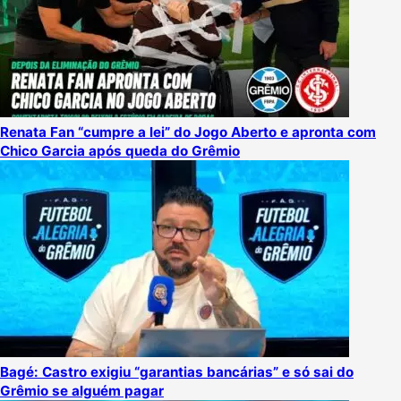
Renata Fan “cumpre a lei” do Jogo Aberto e apronta com
Chico Garcia após queda do Grêmio
Bagé: Castro exigiu “garantias bancárias” e só sai do
Grêmio se alguém pagar