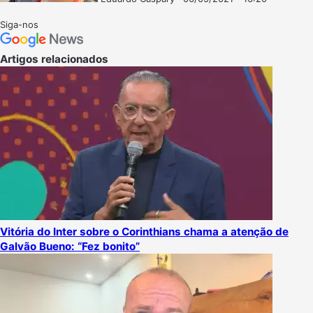
Follow
Mande
on
um
Siga-nos
X
e-
mail
Artigos relacionados
Vitória do Inter sobre o Corinthians chama a atenção de
Galvão Bueno: “Fez bonito”