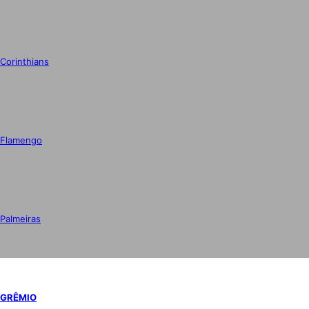
Corinthians
Flamengo
Palmeiras
GRÊMIO