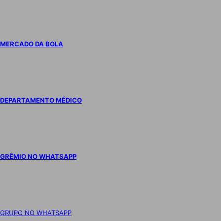
MERCADO DA BOLA
DEPARTAMENTO MÉDICO
GRÊMIO NO WHATSAPP
GRUPO NO WHATSAPP