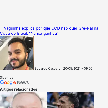
+ Vaguinha explica por que CCD não quer Gre-Nal na
Copa do Brasil: “Nunca ganhou”
Eduardo Caspary
20/05/2021 - 09:05
Follow
Mande
on
um
Siga-nos
X
e-
mail
Artigos relacionados