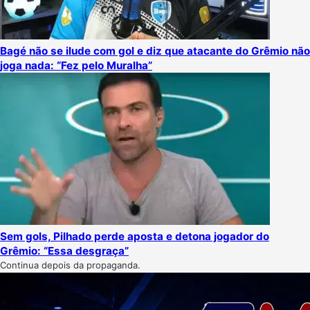
Bagé não se ilude com gol e diz que atacante do Grêmio não
joga nada: “Fez pelo Muralha”
Sem gols, Pilhado perde aposta e detona jogador do
Grêmio: “Essa desgraça”
Continua depois da propaganda.