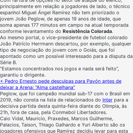
principalmente em relação a jogadores de lado, o técnico
espanhol Miguel Ángel Ramírez não tem priorizado o
jovem João Peglow, de apenas 19 anos de idade, que
soma apenas 177 minutos em campo na atual temporada
conforme levantamento do
Resistência Colorada
.
Ao mesmo portal, o vice-presidente de futebol colorado
João Patrício Herrmann descartou, por exemplo, qualquer
tipo de negociação do jovem com o Goiás, que foi
apontado como um possível interessado para a disputa da
Série B.
“Estamos concentrados nos jogos e nada será feito”,
garantiu o dirigente.
+ Pedro Ernesto pede desculpas para Pavón antes de
deixar a Arena: “Alma castelhana”
Peglow, que foi campeão mundial sub-17 com o Brasil em
2019, não consta na lista de relacionados do
Inter
para a
decisiva partida desta quinta-feira diante do Olimpia, às
21h, fora de casa, pela Conmebol Libertadores.
Caio Vidal, Mauricio, Praxedes, Marcos Guilherme,
Palacios, Taison, Thiago Galhardo e Yuri Alberto são os
jogadores ofensivos que Ramírez decidiu levar para esta