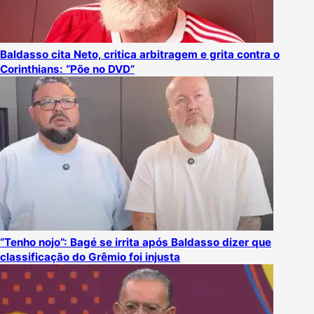
Baldasso cita Neto, critica arbitragem e grita contra o
Corinthians: “Põe no DVD”
“Tenho nojo”: Bagé se irrita após Baldasso dizer que
classificação do Grêmio foi injusta