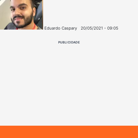
Eduardo Caspary
20/05/2021 - 09:05
Follow
Mande
on
um
PUBLICIDADE
X
e-
mail