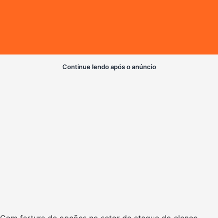
Continue lendo após o anúncio
Com fartura de opções no setor de ataque do elenco,