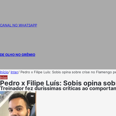
CANAL NO WHATSAPP
DE OLHO NO GRÊMIO
Início
/
Inter
/
Pedro x Filipe Luís: Sobis opina sobre crise no Flamengo pe
Inter
Pedro x Filipe Luís: Sobis opina so
Treinador fez duríssimas críticas ao comport