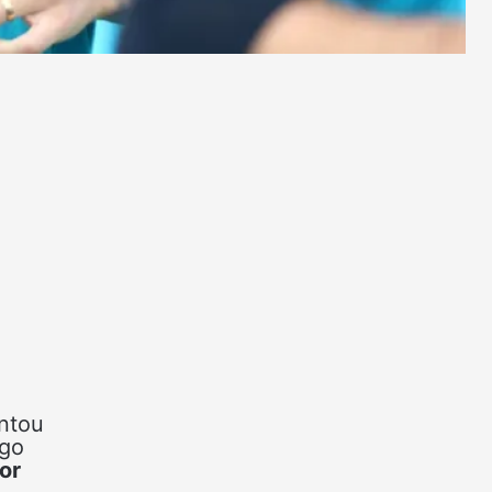
ontou
ogo
or