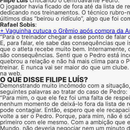
Filipe Luís
criticando o centroavante Pedro.
O jogador havia ficado de fora até da lista de 
dedicando nos treinamentos. O técnico rubro-
últimos dias “beirou o ridículo”, algo que foi 
Rafael Sobis
:
+
Vaguinha cutuca o Grêmio após compra da A
“Para o treinador chegar a esse ponto de falar
E, para falar, ele sabe das consequências que
que o atleta recebe muito bem. Internamente, o
são consequências. Senti que o Pedro está inc
quebrou a relação e não há mais clima para o P
treinar. E nunca vai ser maior do que um clube. 
na web.
O QUE DISSE FILIPE LUÍS?
Demonstrando muito incômodo com a situação
seguintes palavras ao tratar do caso de Pedro:
“Para mim, o que ele fez foi uma falta de respe
nenhum momento de deixá-lo fora da lista de 
pode contagiar. Então, espero que ele recapac
volte a ser o Pedro. Porque, para mim, não é 
primeiro com ele mesmo. Com a ambição que el
Mundo, não deveria negociar nem um minuto de