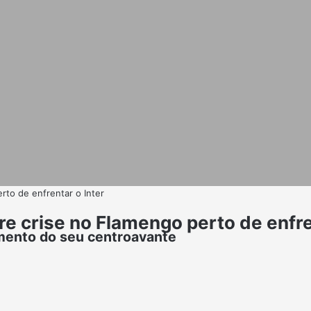
rto de enfrentar o Inter
bre crise no Flamengo perto de enfre
amento do seu centroavante