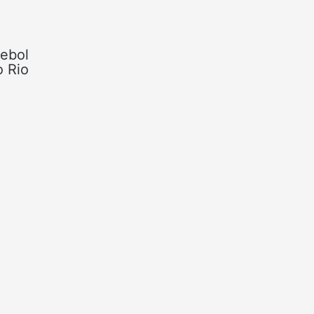
mebol
o Rio