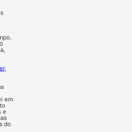
os
empo.
Só
a,
er
,
as
ei em
to
s e
mas
a do