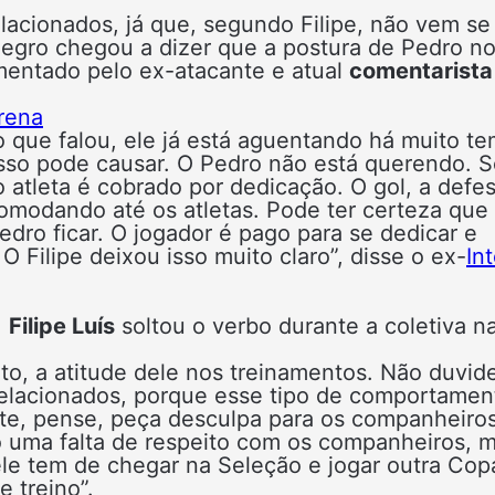
relacionados, já que, segundo Filipe, não vem se
negro chegou a dizer que a postura de Pedro n
comentado pelo ex-atacante e atual
comentarista
rena
 o que falou, ele já está aguentando há muito t
 isso pode causar. O Pedro não está querendo. 
 atleta é cobrado por dedicação. O gol, a defes
omodando até os atletas. Pode ter certeza que
edro ficar. O jogador é pago para se dedicar e
O Filipe deixou isso muito claro”, disse o ex-
Int
,
Filipe Luís
soltou o verbo durante a coletiva n
ito, a atitude dele nos treinamentos. Não duvid
relacionados, porque esse tipo de comportamen
ite, pense, peça desculpa para os companheiro
só uma falta de respeito com os companheiros, 
e tem de chegar na Seleção e jogar outra Cop
 treino”.