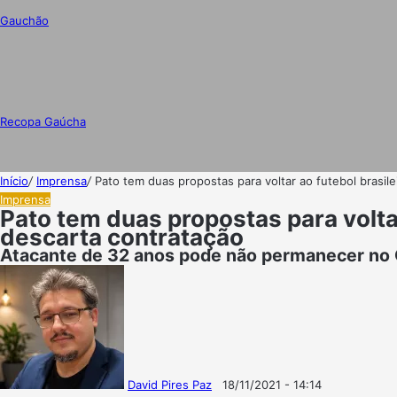
Gauchão
Recopa Gaúcha
Início
/
Imprensa
/
Pato tem duas propostas para voltar ao futebol brasilei
Imprensa
Pato tem duas propostas para voltar 
descarta contratação
Atacante de 32 anos pode não permanecer no 
David Pires Paz
18/11/2021 - 14:14
Follow
Mande