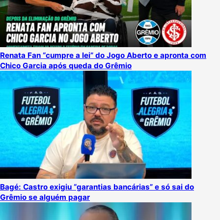
Renata Fan “cumpre a lei” do Jogo Aberto e apronta com
Chico Garcia após queda do Grêmio
Bagé: Castro exigiu “garantias bancárias” e só sai do
Grêmio se alguém pagar