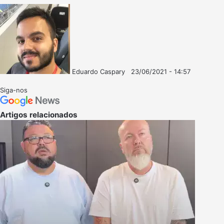
Eduardo Caspary
23/06/2021 - 14:57
Follow
Mande
on
um
Siga-nos
X
e-
mail
Artigos relacionados