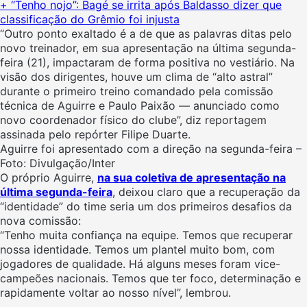
+ “Tenho nojo”: Bagé se irrita após Baldasso dizer que
classificação do Grêmio foi injusta
“Outro ponto exaltado é a de que as palavras ditas pelo
novo treinador, em sua apresentação na última segunda-
feira (21), impactaram de forma positiva no vestiário. Na
visão dos dirigentes, houve um clima de “alto astral”
durante o primeiro treino comandado pela comissão
técnica de Aguirre e Paulo Paixão — anunciado como
novo coordenador físico do clube”, diz reportagem
assinada pelo repórter Filipe Duarte.
Aguirre foi apresentado com a direção na segunda-feira –
Foto: Divulgação/Inter
O próprio Aguirre,
na sua coletiva de apresentação na
última segunda-feira
, deixou claro que a recuperação da
“identidade” do time seria um dos primeiros desafios da
nova comissão:
“Tenho muita confiança na equipe. Temos que recuperar
nossa identidade. Temos um plantel muito bom, com
jogadores de qualidade. Há alguns meses foram vice-
campeões nacionais. Temos que ter foco, determinação e
rapidamente voltar ao nosso nível”, lembrou.