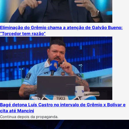
Eliminação do Grêmio chama a atenção de Galvão Bueno:
“Torcedor tem razão”
Bagé detona Luís Castro no intervalo de Grêmio x Bolívar e
cita até Mancini
Continua depois da propaganda.