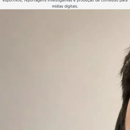
esportivos, reportagens investigativas e produção de conteúdo para
mídias digitais.