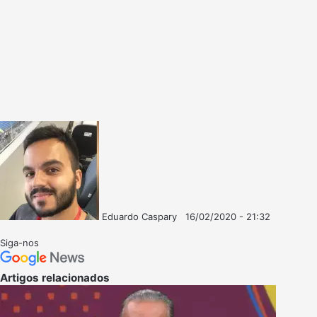
Eduardo Caspary
16/02/2020 - 21:32
Follow
Mande
on
um
Siga-nos
X
e-
mail
Artigos relacionados