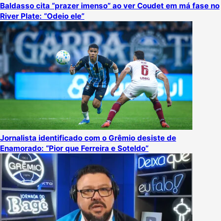
Baldasso cita “prazer imenso” ao ver Coudet em má fase no
River Plate: “Odeio ele”
Jornalista identificado com o Grêmio desiste de
Enamorado: “Pior que Ferreira e Soteldo”