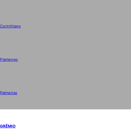
Corinthians
Flamengo
Palmeiras
GRÊMIO