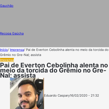
Gauchão
Recopa Gaúcha
Início
/
Imprensa
/
Pai de Everton Cebolinha alenta no meio da torcida do
Grêmio no Gre-Nal; assista
Imprensa
Pai de Everton Cebolinha alenta no
meio da torcida do Grêmio no Gre-
Nal; assista
Eduardo Caspary
16/02/2020 - 21:32
Follow
Mande
on
um
X
e-
mail