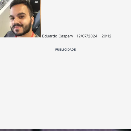
Eduardo Caspary
12/07/2024 - 20:12
Follow
Mande
on
um
PUBLICIDADE
X
e-
mail