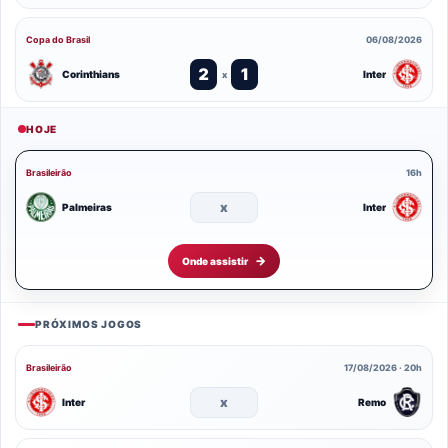
Copa do Brasil
06/08/2026
2
1
Corinthians
Inter
x
HOJE
Brasileirão
16h
x
Palmeiras
Inter
Onde assistir
PRÓXIMOS JOGOS
Brasileirão
17/08/2026 · 20h
x
Inter
Remo