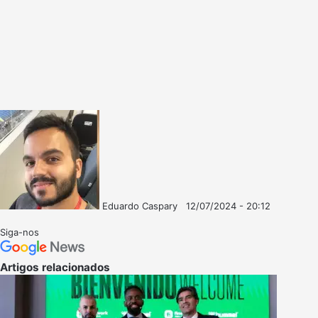
Eduardo Caspary
12/07/2024 - 20:12
Follow
Mande
on
um
Siga-nos
X
e-
mail
Artigos relacionados