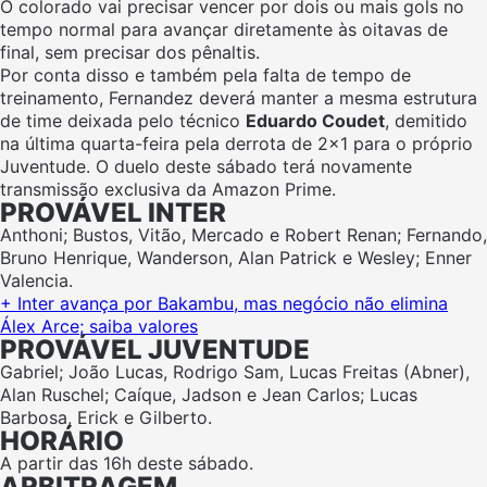
O colorado vai precisar vencer por dois ou mais gols no
tempo normal para avançar diretamente às oitavas de
final, sem precisar dos pênaltis.
Por conta disso e também pela falta de tempo de
treinamento, Fernandez deverá manter a mesma estrutura
de time deixada pelo técnico
Eduardo Coudet
, demitido
na última quarta-feira pela derrota de 2×1 para o próprio
Juventude. O duelo deste sábado terá novamente
transmissão exclusiva da Amazon Prime.
PROVÁVEL INTER
Anthoni; Bustos, Vitão, Mercado e Robert Renan; Fernando,
Bruno Henrique, Wanderson, Alan Patrick e Wesley; Enner
Valencia.
+ Inter avança por Bakambu, mas negócio não elimina
Álex Arce; saiba valores
PROVÁVEL JUVENTUDE
Gabriel; João Lucas, Rodrigo Sam, Lucas Freitas (Abner),
Alan Ruschel; Caíque, Jadson e Jean Carlos; Lucas
Barbosa, Erick e Gilberto.
HORÁRIO
A partir das 16h deste sábado.
ARBITRAGEM