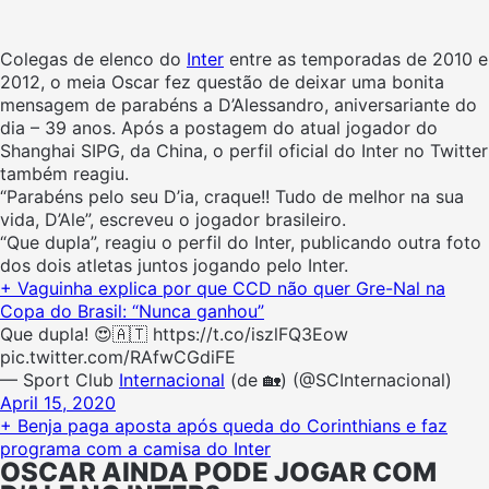
Colegas de elenco do
Inter
entre as temporadas de 2010 e
2012, o meia Oscar fez questão de deixar uma bonita
mensagem de parabéns a D’Alessandro, aniversariante do
dia – 39 anos. Após a postagem do atual jogador do
Shanghai SIPG, da China, o perfil oficial do Inter no Twitter
também reagiu.
“Parabéns pelo seu D’ia, craque!! Tudo de melhor na sua
vida, D’Ale”, escreveu o jogador brasileiro.
“Que dupla”, reagiu o perfil do Inter, publicando outra foto
dos dois atletas juntos jogando pelo Inter.
+ Vaguinha explica por que CCD não quer Gre-Nal na
Copa do Brasil: “Nunca ganhou”
Que dupla! 😍🇦🇹 https://t.co/iszlFQ3Eow
pic.twitter.com/RAfwCGdiFE
— Sport Club
Internacional
(de 🏡) (@SCInternacional)
April 15, 2020
+ Benja paga aposta após queda do Corinthians e faz
programa com a camisa do Inter
OSCAR AINDA PODE JOGAR COM