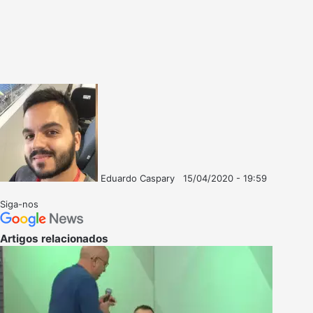
Eduardo Caspary
15/04/2020 - 19:59
Follow
Mande
on
um
Siga-nos
X
e-
mail
Artigos relacionados