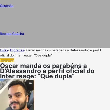
Gauchão
Recopa Gaúcha
Início
/
Imprensa
/
Oscar manda os parabéns a D’Alessandro e perfil
oficial do Inter reage: “Que dupla”
Imprensa
Oscar manda os parabéns a
D’Alessandro e perfil oficial do
Inter reage: “Que dupla”