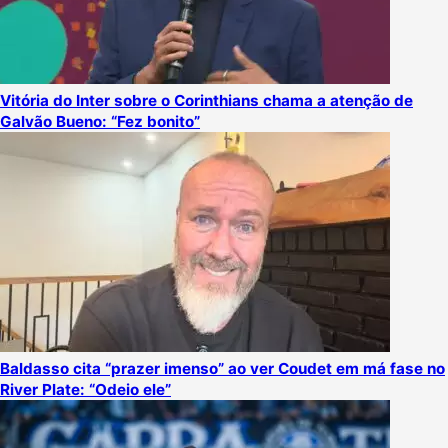
Vitória do Inter sobre o Corinthians chama a atenção de
Galvão Bueno: “Fez bonito”
Baldasso cita “prazer imenso” ao ver Coudet em má fase no
River Plate: “Odeio ele”