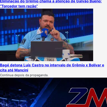
Eliminação do Grêmio chama a atenção de Galvão Bueno:
“Torcedor tem razão”
Bagé detona Luís Castro no intervalo de Grêmio x Bolívar e
cita até Mancini
Continua depois da propaganda.