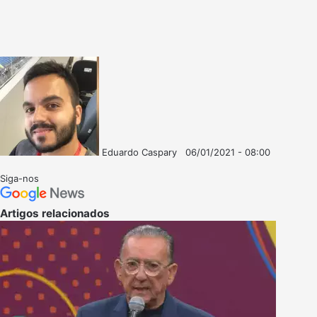
Eduardo Caspary
06/01/2021 - 08:00
Follow
Mande
on
um
Siga-nos
X
e-
mail
Artigos relacionados