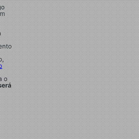
go
am
o
a
ento
o,
o
a o
será