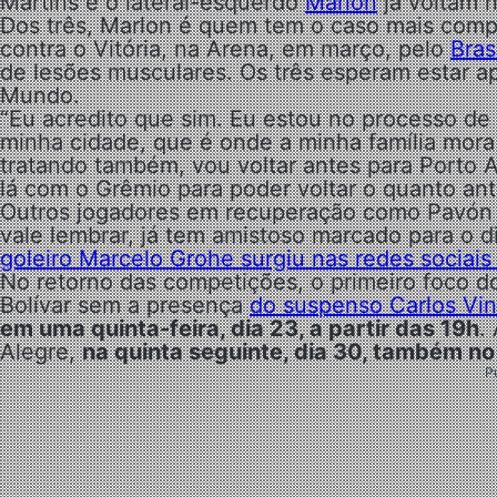
Martins e o lateral-esquerdo
Marlon
já voltam n
Dos três, Marlon é quem tem o caso mais compl
contra o Vitória, na Arena, em março, pelo
Bras
de lesões musculares. Os três esperam estar a
Mundo.
“Eu acredito que sim. Eu estou no processo de
minha cidade, que é onde a minha família mora 
tratando também, vou voltar antes para Porto A
lá com o Grêmio para poder voltar o quanto ant
Outros jogadores em recuperação como Pavón e 
vale lembrar, já tem amistoso marcado para o d
goleiro Marcelo Grohe surgiu nas redes sociais
No retorno das competições, o primeiro foco d
Bolívar sem a presença
do suspenso Carlos Vin
em uma quinta-feira, dia 23, a partir das 19h
.
Alegre,
na quinta seguinte, dia 30, também n
P