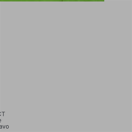
CT
e
tavo