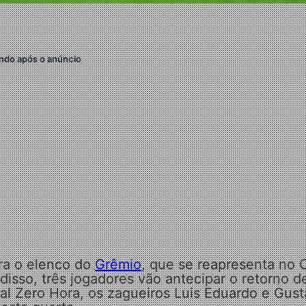
ndo após o anúncio
ara o elenco do
Grêmio
, que se reapresenta no 
disso, três jogadores vão antecipar o retorno d
al Zero Hora, os zagueiros Luis Eduardo e Gus