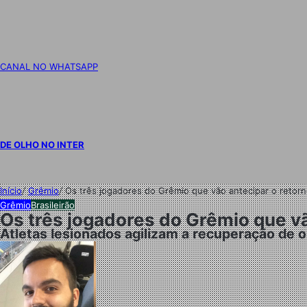
CANAL NO WHATSAPP
DE OLHO NO INTER
Início
/
Grêmio
/
Os três jogadores do Grêmio que vão antecipar o retorn
Grêmio
Brasileirão
Os três jogadores do Grêmio que vã
Atletas lesionados agilizam a recuperação de 