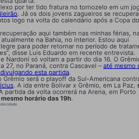
esta quarta.
exo por ter tido fratura no tornozelo em um jo
ileirão
. Já os dois jovens zagueiros se recuper
ptos logo na volta do calendário após a Copa d
 recuperação aqui também nas minhas férias, n
atualmente na Bahia, no interior. Estou aqui
legre para poder retornar no período de tratam
es”, disse Luis Eduardo em recente entrevista.
Nardoni só voltam a partir do dia 16. O Grêmi
ia 27, no Paraná, contra Cascavel –
até mesmo 
 divulgando esta partida
.
o Grêmio será o playoff da Sul-Americana contr
ícius
. A ida entre Bolívar x Grêmio, em La Paz,
 A partida da volta ocorrerá na Arena, em Porto
o mesmo horário das 19h
.
ublicidade