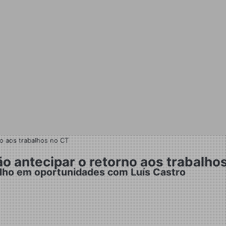
o aos trabalhos no CT
o antecipar o retorno aos trabalho
olho em oportunidades com Luís Castro