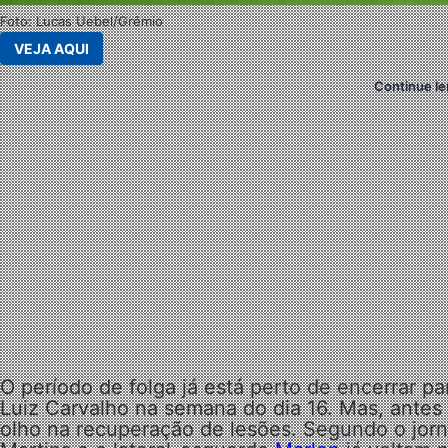
Foto: Lucas Uebel/Grêmio
VEJA AQUI
Continue le
O período de folga já está perto de encerrar p
Luiz Carvalho na semana do dia 16. Mas, antes 
olho na recuperação de lesões. Segundo o jorn