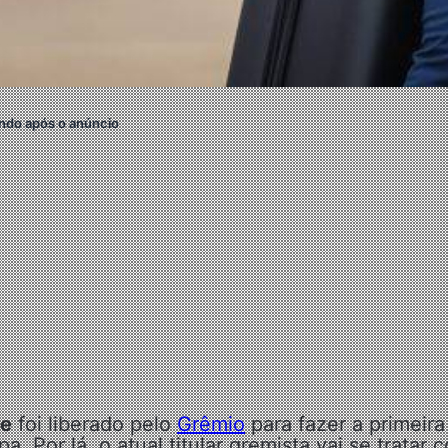
ndo após o anúncio
te
foi liberado pelo
Grêmio
para fazer a primeira
 Por lá, o atual titular gremista vai se tratar 