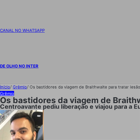
CANAL NO WHATSAPP
DE OLHO NO INTER
Início
/
Grêmio
/
Os bastidores da viagem de Braithwaite para tratar lesã
Grêmio
Os bastidores da viagem de Braithw
Centroavante pediu liberação e viajou para a E