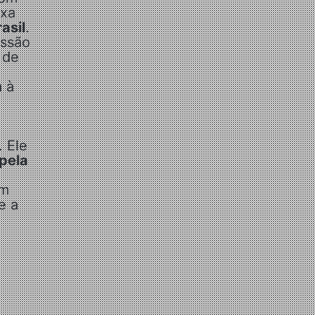
oxa
asil
.
issão
 de
a à
 Ele
pela
em
e a