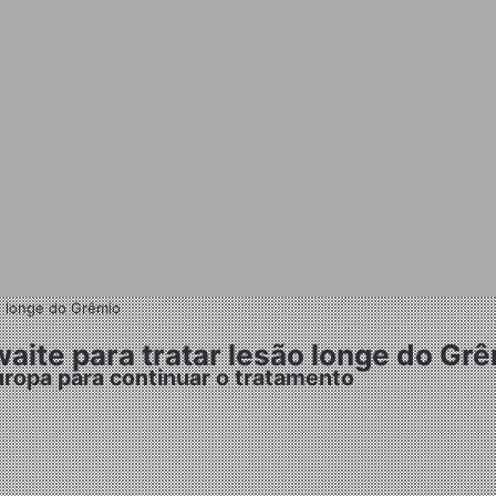
o longe do Grêmio
aite para tratar lesão longe do Gr
uropa para continuar o tratamento