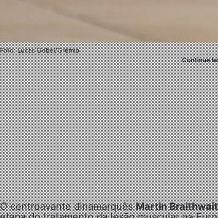
Foto: Lucas Uebel/Grêmio
Continue le
O centroavante dinamarquês
Martin Braithwai
etapa do tratamento da lesão muscular na Europa.