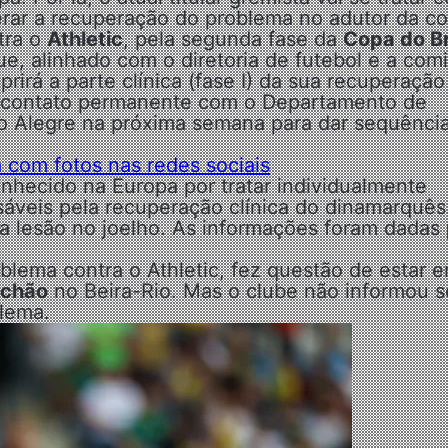
lerar a recuperação do problema no adutor da c
tra o
Athletic
, pela segunda fase da
Copa do Br
e, alinhado com o diretoria de futebol e a com
rirá a parte clínica (fase I) da sua recuperação
m contato permanente com o Departamento de
to Alegre na próxima semana para dar sequênci
 com fotos nas redes sociais
nhecido na Europa por tratar individualmente
áveis pela recuperação clínica do dinamarquês.
ma lesão no joelho. As informações foram dadas
blema contra o Athletic, fez questão de estar 
uchão
no Beira-Rio. Mas o clube não informou s
blema.