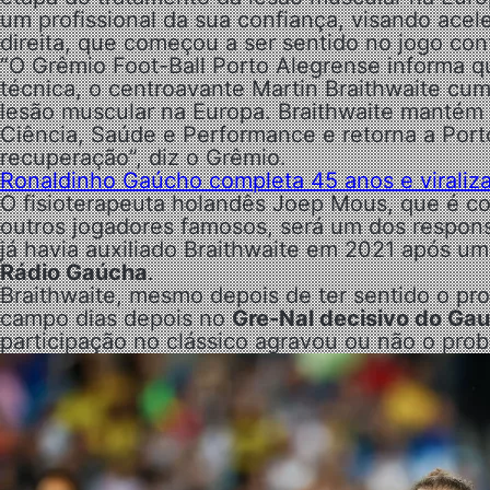
um profissional da sua confiança, visando ace
direita, que começou a ser sentido no jogo con
“O Grêmio Foot-Ball Porto Alegrense informa qu
técnica, o centroavante Martin Braithwaite cump
lesão muscular na Europa. Braithwaite manté
Ciência, Saúde e Performance e retorna a Por
recuperação”, diz o Grêmio.
Ronaldinho Gaúcho completa 45 anos e viraliza
O fisioterapeuta holandês Joep Mous, que é co
outros jogadores famosos, será um dos respons
já havia auxiliado Braithwaite em 2021 após u
Rádio Gaúcha
.
Braithwaite, mesmo depois de ter sentido o pro
campo dias depois no
Gre-Nal decisivo do Ga
participação no clássico agravou ou não o pro