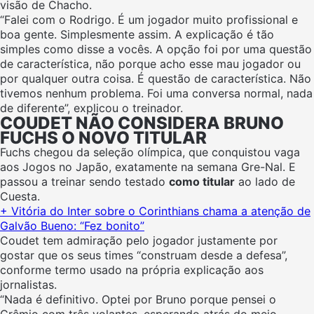
visão de Chacho.
“Falei com o Rodrigo. É um jogador muito profissional e
boa gente. Simplesmente assim. A explicação é tão
simples como disse a vocês. A opção foi por uma questão
de característica, não porque acho esse mau jogador ou
por qualquer outra coisa. É questão de característica. Não
tivemos nenhum problema. Foi uma conversa normal, nada
de diferente”, explicou o treinador.
COUDET NÃO CONSIDERA BRUNO
FUCHS O NOVO TITULAR
Fuchs chegou da seleção olímpica, que conquistou vaga
aos Jogos no Japão, exatamente na semana Gre-Nal. E
passou a treinar sendo testado
como titular
ao lado de
Cuesta.
+ Vitória do Inter sobre o Corinthians chama a atenção de
Galvão Bueno: “Fez bonito”
Coudet tem admiração pelo jogador justamente por
gostar que os seus times “construam desde a defesa”,
conforme termo usado na própria explicação aos
jornalistas.
“Nada é definitivo. Optei por Bruno porque pensei o
Grêmio com três volantes, esperando atrás do meio.