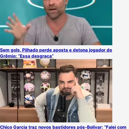
Sem gols, Pilhado perde aposta e detona jogador do
Grêmio: “Essa desgraça”
Chico Garcia traz novos bastidores pós-Bolívar: “Falei com