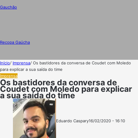
Gauchão
Recopa Gaúcha
Início
/
Imprensa
/
Os bastidores da conversa de Coudet com Moledo
para explicar a sua saída do time
Imprensa
Os bastidores da conversa de
Coudet com Moledo para explicar
a sua saída do time
Eduardo Caspary
16/02/2020 - 16:10
Follow
Mande
on
um
X
e-
mail