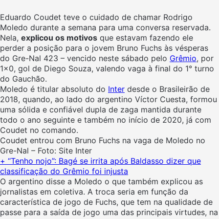
Eduardo Coudet teve o cuidado de chamar Rodrigo
Moledo durante a semana para uma conversa reservada.
Nela,
explicou os motivos
que estavam fazendo ele
perder a posição para o jovem Bruno Fuchs às vésperas
do Gre-Nal 423 – vencido neste sábado pelo
Grêmio
, por
1×0, gol de Diego Souza, valendo vaga à final do 1° turno
do Gauchão.
Moledo é titular absoluto do
Inter
desde o Brasileirão de
2018, quando, ao lado do argentino Víctor Cuesta, formou
uma sólida e confiável dupla de zaga mantida durante
todo o ano seguinte e também no início de 2020, já com
Coudet no comando.
Coudet entrou com Bruno Fuchs na vaga de Moledo no
Gre-Nal – Foto: Site Inter
+ “Tenho nojo”: Bagé se irrita após Baldasso dizer que
classificação do Grêmio foi injusta
O argentino disse a Moledo o que também explicou as
jornalistas em coletiva. A troca seria em função da
característica de jogo de Fuchs, que tem na qualidade de
passe para a saída de jogo uma das principais virtudes, na