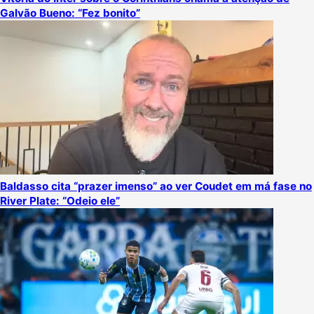
Galvão Bueno: “Fez bonito”
Baldasso cita “prazer imenso” ao ver Coudet em má fase no
River Plate: “Odeio ele”