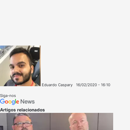
Eduardo Caspary
16/02/2020 - 16:10
Follow
Mande
on
um
Siga-nos
X
e-
mail
Artigos relacionados