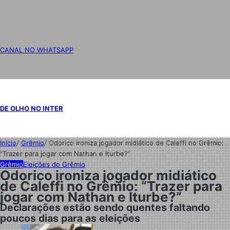
CANAL NO WHATSAPP
DE OLHO NO INTER
Início
/
Grêmio
/
Odorico ironiza jogador midiático de Caleffi no Grêmio:
“Trazer para jogar com Nathan e Iturbe?”
Grêmio
Eleições do Grêmio
Odorico ironiza jogador midiático
de Caleffi no Grêmio: “Trazer para
jogar com Nathan e Iturbe?”
Declarações estão sendo quentes faltando
poucos dias para as eleições