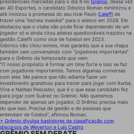
presidenciais marcadas para o dia 8 no
Grêmio
, dessa vez
ao 4D Esportes, o candidato Odorico Roman minimizou e
até ironizou a promessa do seu rival Paulo
Caleffi
de
trazer uma “estrela mundial” para o elenco em 2026. Ele
destacou que o clube não pode ficar dependendo de um
jogador só e ainda citou atletas questionáveis trazidos na
gestão Caleffi como vice de futebol em 2023.
Odorico não citou nomes, mas garantiu que a sua chapa
também vem conversando com “jogadores importantes”
para o Grêmio da temporada que vem:
“O nosso propósito é formar um time forte e isso se faz
com jogadores importantes. Temos algumas conversas
com eles. Me parece que não adianta fazer um
investimento grandioso para trazer para jogar com Iturbe,
Vina e Nathan Pescador, que é o que esse candidato fez
para jogar com Suárez no Grêmio. Não queremos
depender de apenas um jogador. O Grêmio precisa mais
do que isso. Precisa de gestão e de pessoas que
entendam de futebol”, afirmou Roman.
+ Grêmio divulga bastidores da classificação com
discursos de Weverton e Luís Castro
GRÊMIO SEM DEBATE