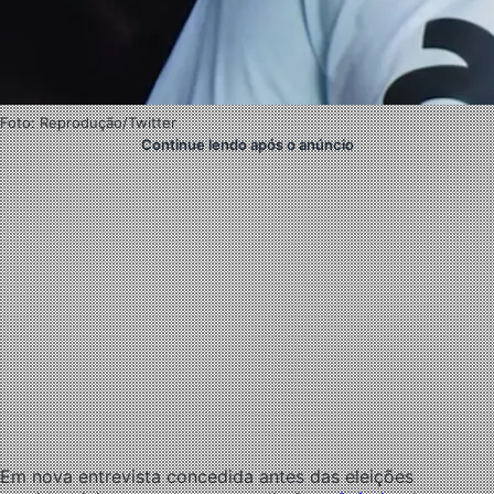
Foto: Reprodução/Twitter
Continue lendo após o anúncio
Em nova entrevista concedida antes das eleições