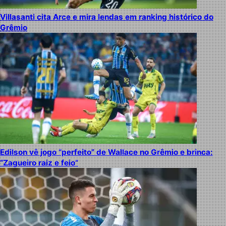
Villasanti cita Arce e mira lendas em ranking histórico do
Grêmio
Edilson vê jogo “perfeito” de Wallace no Grêmio e brinca:
“Zagueiro raiz e feio”