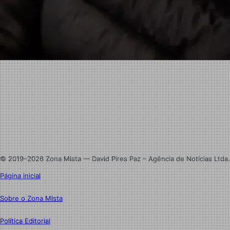
Facebook
X
Linkedin
Instagram
© 2019–2026 Zona Mista — David Pires Paz – Agência de Notícias Ltda.
Página inicial
Sobre o Zona Mista
Política Editorial