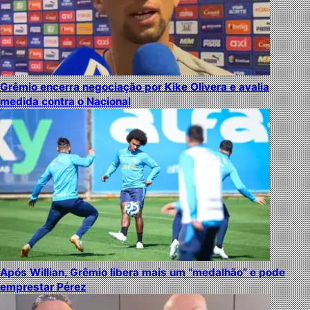
Grêmio encerra negociação por Kike Olivera e avalia
medida contra o Nacional
Após Willian, Grêmio libera mais um “medalhão” e pode
emprestar Pérez