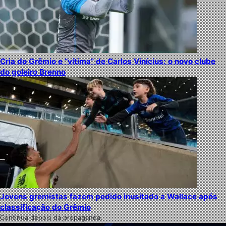
Cria do Grêmio e “vítima” de Carlos Vinícius: o novo clube
do goleiro Brenno
Jovens gremistas fazem pedido inusitado a Wallace após
classificação do Grêmio
Continua depois da propaganda.