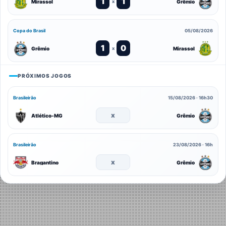
1
1
Mirassol
Grêmio
x
Copa do Brasil
05/08/2026
1
0
Grêmio
Mirassol
x
PRÓXIMOS JOGOS
Brasileirão
15/08/2026 · 16h30
x
Atlético-MG
Grêmio
Brasileirão
23/08/2026 · 16h
x
Bragantino
Grêmio