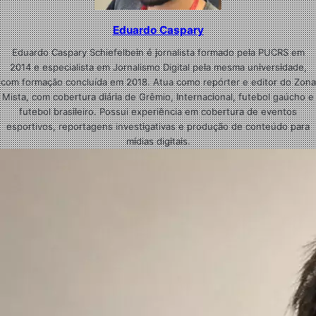
Eduardo Caspary
Eduardo Caspary Schiefelbein é jornalista formado pela PUCRS em
2014 e especialista em Jornalismo Digital pela mesma universidade,
com formação concluída em 2018. Atua como repórter e editor do Zona
Mista, com cobertura diária de Grêmio, Internacional, futebol gaúcho e
futebol brasileiro. Possui experiência em cobertura de eventos
esportivos, reportagens investigativas e produção de conteúdo para
mídias digitais.