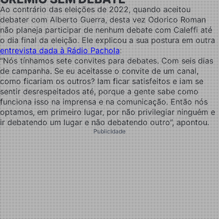
Ao contrário das eleições de 2022, quando aceitou
debater com Alberto Guerra, desta vez Odorico Roman
não planeja participar de nenhum debate com Caleffi até
o dia final da eleição. Ele explicou a sua postura em outra
entrevista dada à Rádio Pachola
:
“Nós tínhamos sete convites para debates. Com seis dias
de campanha. Se eu aceitasse o convite de um canal,
como ficariam os outros? Iam ficar satisfeitos e iam se
sentir desrespeitados até, porque a gente sabe como
funciona isso na imprensa e na comunicação. Então nós
optamos, em primeiro lugar, por não privilegiar ninguém e
ir debatendo um lugar e não debatendo outro”, apontou.
Publicidade